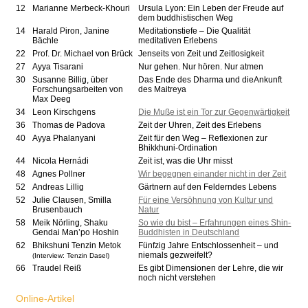
12
Marianne Merbeck-Khouri
Ursula Lyon: Ein Leben der Freude auf
dem buddhistischen Weg
14
Harald Piron, Janine
Meditationstiefe – Die Qualität
Bächle
meditativen Erlebens
22
Prof. Dr. Michael von Brück
Jenseits von Zeit und Zeitlosigkeit
27
Ayya Tisarani
Nur gehen. Nur hören. Nur atmen
30
Susanne Billig, über
Das Ende des Dharma und dieAnkunft
Forschungsarbeiten von
des Maitreya
Max Deeg
34
Leon Kirschgens
Die Muße ist ein Tor zur Gegenwärtigkeit
36
Thomas de Padova
Zeit der Uhren, Zeit des Erlebens
40
Ayya Phalanyani
Zeit für den Weg – Reflexionen zur
Bhikkhuni-Ordination
44
Nicola Hernádi
Zeit ist, was die Uhr misst
48
Agnes Pollner
Wir begegnen einander nicht in der Zeit
52
Andreas Lillig
Gärtnern auf den Felderndes Lebens
52
Julie Clausen, Smilla
Für eine Versöhnung von Kultur und
Brusenbauch
Natur
58
Meik Nörling, Shaku
So wie du bist – Erfahrungen eines Shin-
Gendai Man’po Hoshin
Buddhisten in Deutschland
62
Bhikshuni Tenzin Metok
Fünfzig Jahre Entschlossenheit – und
niemals gezweifelt?
(Interview: Tenzin Dasel)
66
Traudel Reiß
Es gibt Dimensionen der Lehre, die wir
noch nicht verstehen
Online-Artikel