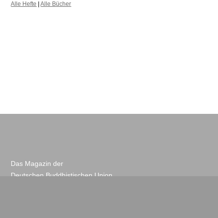
Alle Hefte
|
Alle Bücher
Das Magazin der
Deutschen Buddhistischen Union
> buddhismus-deutschland.de
Spenden
Kontakt
Newsletter
Impressum