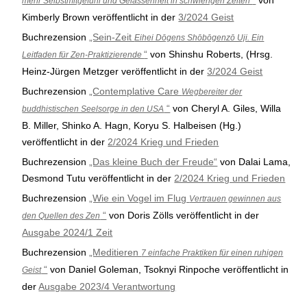
“
von
mehr Selbstmitgefühl und Gelassenheit in schwierigen Zeiten
Kimberly Brown veröffentlicht in der
3/2024 Geist
Buchrezension
„Sein-Zeit
Eihei Dōgens Shōbōgenzō Uji. Ein
“
von Shinshu Roberts, (Hrsg.
Leitfaden für Zen-Praktizierende
Heinz-Jürgen Metzger veröffentlicht in der
3/2024 Geist
Buchrezension
„Contemplative Care
Wegbereiter der
“
von Cheryl A. Giles, Willa
buddhistischen Seelsorge in den USA
B. Miller, Shinko A. Hagn, Koryu S. Halbeisen (Hg.)
veröffentlicht in der
2/2024 Krieg und Frieden
Buchrezension
„Das kleine Buch der Freude“
von Dalai Lama,
Desmond Tutu veröffentlicht in der
2/2024 Krieg und Frieden
Buchrezension
„Wie ein Vogel im Flug
Vertrauen gewinnen aus
“
von Doris Zölls veröffentlicht in der
den Quellen des Zen
Ausgabe 2024/1 Zeit
Buchrezension
„Meditieren
7 einfache Praktiken für einen ruhigen
“
von Daniel Goleman, Tsoknyi Rinpoche veröffentlicht in
Geist
der
Ausgabe 2023/4 Verantwortung