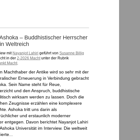
Ashoka – Buddhistischer Herrscher
in Weltreich
view mit
Nayanjot Lahiri
geführt von
Susanne Billig
icht in der
2-2026 Macht
unter der Rubrik
nkt Macht
.
n Machthaber der Antike wird so sehr mit der
ralischer Erneuerung in Verbindung gebracht
oka. Sein Name steht für Reue,
erzicht und den Anspruch, buddhistische
litisch wirksam werden zu lassen. Doch die
schen Zeugnisse erzählen eine komplexere
te. Ashoka tritt uns darin als
rüchlicher und erstaunlich moderner
er entgegen. Davon berichtet Nayanjot Lahiri
Ashoka Universität im Interview. Die weltweit
erte...