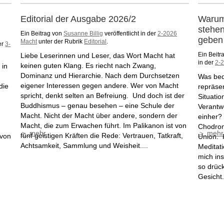
Editorial der Ausgabe 2026/2
Warum
stehe
Ein Beitrag von
Susanne Billig
veröffentlicht in der
2-2026
geben
Macht
unter der Rubrik
Editorial
.
er
3-
Ein Beitr
Liebe Leserinnen und Leser, das Wort Macht hat
in der
2-
keinen guten Klang. Es riecht nach Zwang,
 in
Dominanz und Hierarchie. Nach dem Durchsetzen
Was bed
eigener Interessen gegen andere. Wer von Macht
die
repräsen
spricht, denkt selten an Befreiung. Und doch ist der
Situati
Buddhismus – genau besehen – eine Schule der
t
Verantw
Macht. Nicht der Macht über andere, sondern der
einher?
Macht, die zum Erwachen führt. Im Palikanon ist von
Chodron
＞ mehr
＞ mehr
fünf geistigen Kräften die Rede: Vertrauen, Tatkraft,
 von
Union. 
Achtsamkeit, Sammlung und Weisheit....
Meditat
mich ins
so drüc
Gesicht.