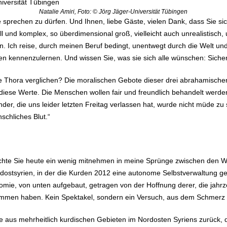
Natalie Amiri, Foto: © Jörg Jäger-Universität Tübingen
te sprechen zu dürfen. Und Ihnen, liebe Gäste, vielen Dank, dass Sie 
l und komplex, so überdimensional groß, vielleicht auch unrealistisch, 
. Ich reise, durch meinen Beruf bedingt, unentwegt durch die Welt und 
 kennenzulernen. Und wissen Sie, was sie sich alle wünschen: Sicherhe
ie Thora verglichen? Die moralischen Gebote dieser drei abrahamisch
iese Werte. Die Menschen wollen fair und freundlich behandelt werden
, die uns leider letzten Freitag verlassen hat, wurde nicht müde zu sa
schliches Blut.“
hte Sie heute ein wenig mitnehmen in meine Sprünge zwischen den W
ordostsyrien, in der die Kurden 2012 eine autonome Selbstverwaltung g
mie, von unten aufgebaut, getragen von der Hoffnung derer, die jahrz
ekommen haben. Kein Spektakel, sondern ein Versuch, aus dem Schmer
e aus mehrheitlich kurdischen Gebieten im Nordosten Syriens zurück, 