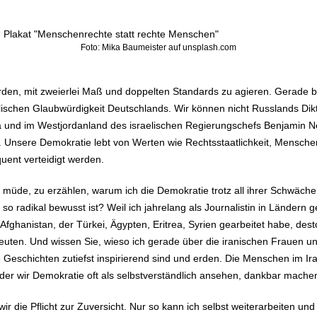
Foto: Mika Baumeister auf unsplash.com
en, mit zweierlei Maß und doppelten Standards zu agieren. Gerade b
schen Glaubwürdigkeit Deutschlands. Wir können nicht Russlands Dikt
za und im Westjordanland des israelischen Regierungschefs Benjamin 
n. Unsere Demokratie lebt von Werten wie Rechtsstaatlichkeit, Mensch
quent verteidigt werden.
 müde, zu erzählen, warum ich die Demokratie trotz all ihrer Schwäch
 so radikal bewusst ist? Weil ich jahrelang als Journalistin in Ländern
 Afghanistan, der Türkei, Ägypten, Eritrea, Syrien gearbeitet habe, des
edeuten. Und wissen Sie, wieso ich gerade über die iranischen Frauen 
Geschichten zutiefst inspirierend sind und erden. Die Menschen im Iran
 in der wir Demokratie oft als selbstverständlich ansehen, dankbar mache
ir die Pflicht zur Zuversicht. Nur so kann ich selbst weiterarbeiten un