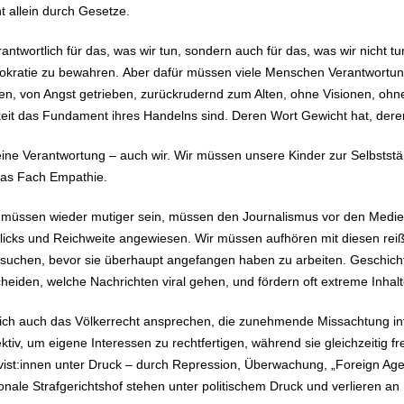
 allein durch Gesetze.
verantwortlich für das, was wir tun, sondern auch für das, was wir nicht 
okratie zu bewahren. Aber dafür müssen viele Menschen Verantwortung
ben, von Angst getrieben, zurückrudernd zum Alten, ohne Visionen, ohn
chkeit das Fundament ihres Handelns sind. Deren Wort Gewicht hat, de
n eine Verantwortung – auch wir. Wir müssen unsere Kinder zur Selbsts
das Fach Empathie.
n müssen wieder mutiger sein, müssen den Journalismus vor den Medien
licks und Reichweite angewiesen. Wir müssen aufhören mit diesen rei
u suchen, bevor sie überhaupt angefangen haben zu arbeiten. Geschich
eiden, welche Nachrichten viral gehen, und fördern oft extreme Inhal
 ich auch das Völkerrecht ansprechen, die zunehmende Missachtung int
iv, um eigene Interessen zu rechtfertigen, während sie gleichzeitig fr
vist:innen unter Druck – durch Repression, Überwachung, „Foreign Agen
nale Strafgerichtshof stehen unter politischem Druck und verlieren an