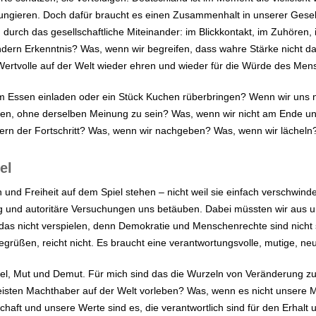
fungieren. Doch dafür braucht es einen Zusammenhalt in unserer Gesell
ern durch das gesellschaftliche Miteinander: im Blickkontakt, im Zuhör
ondern Erkenntnis? Was, wenn wir begreifen, dass wahre Stärke nicht da
ertvolle auf der Welt wieder ehren und wieder für die Würde des Men
 Essen einladen oder ein Stück Kuchen rüberbringen? Wenn wir uns ni
ören, ohne derselben Meinung zu sein? Was, wenn wir nicht am Ende u
ndern der Fortschritt? Was, wenn wir nachgeben? Was, wenn wir lächel
el
n und Freiheit auf dem Spiel stehen – nicht weil sie einfach verschwinde
ung und autoritäre Versuchungen uns betäuben. Dabei müssten wir aus 
das nicht verspielen, denn Demokratie und Menschenrechte sind nicht 
grüßen, reicht nicht. Es braucht eine verantwortungsvolle, mutige, neue
el, Mut und Demut. Für mich sind das die Wurzeln von Veränderung z
isten Machthaber auf der Welt vorleben? Was, wenn es nicht unsere Ma
ft und unsere Werte sind es, die verantwortlich sind für den Erhalt 