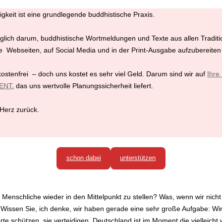
keit ist eine grundlegende buddhistische Praxis.
glich darum, buddhistische Wortmeldungen und Texte aus allen Tradit
Webseiten, auf Social Media und in der Print-Ausgabe aufzubereiten
kostenfrei – doch uns kostet es sehr viel Geld. Darum sind wir auf
Ihr
ENT
, das uns wertvolle Planungssicherheit liefert.
 Herz zurück.
schon dabei
unterstützen
Menschliche wieder in den Mittelpunkt zu stellen? Was, wenn wir nich
issen Sie, ich denke, wir haben gerade eine sehr große Aufgabe: Wir
te schützen, sie verteidigen. Deutschland ist im Moment die vielleicht