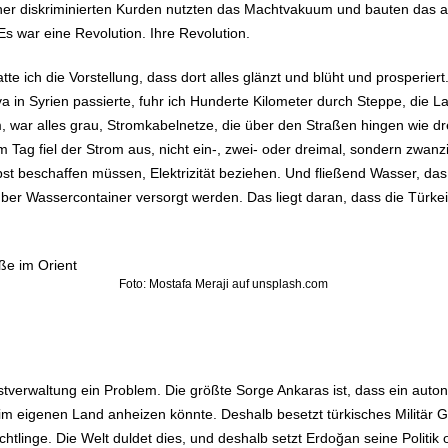
her diskriminierten Kurden nutzten das Machtvakuum und bauten das a
Es war eine Revolution. Ihre Revolution.
te ich die Vorstellung, dass dort alles glänzt und blüht und prosperier
 in Syrien passierte, fuhr ich Hunderte Kilometer durch Steppe, die Lan
am, war alles grau, Stromkabelnetze, die über den Straßen hingen wie d
 Tag fiel der Strom aus, nicht ein-, zwei- oder dreimal, sondern zwanz
st beschaffen müssen, Elektrizität beziehen. Und fließend Wasser, das
ber Wassercontainer versorgt werden. Das liegt daran, dass die Türkei 
Foto: Mostafa Meraji auf unsplash.com
stverwaltung ein Problem. Die größte Sorge Ankaras ist, dass ein auto
m eigenen Land anheizen könnte. Deshalb besetzt türkisches Militär Ge
lüchtlinge. Die Welt duldet dies, und deshalb setzt Erdoğan seine Politi