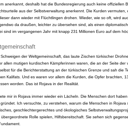
em anerkannt, deshalb hat die Bundesregierung auch keine offiziellen B
ichtsurteile aus der Selbstverwaltung anerkennt. Die Kurden vermuten,
eser dann wieder mit Flüchtlingen drohen. Wieder, wie so oft, wird auch
gendwo da draußen, leichter zu übersehen sind, als einen diplomatische
ei sind im vergangenen Jahr mit knapp 231 Millionen Euro auf dem höc
tgemeinschaft
Schweigen der Weltgemeinschaft, das laute Zischen türkischer Drohne
or allen mutigen kurdischen Kämpferinnen waren, die an der Seite der 
elbst für die Berichterstattung an der türkischen Grenze und sah die T
en Kalifats. Und es waren vor allem die Kurden, die Opfer brachten, 1
ssen worden. Das ist Rojava in der Realität.
te mir in Rojava immer wieder ein Lächeln. Die Menschen dort haben f
ründet. Ich versuchte, zu verstehen, warum die Menschen in Rojava so v
isches, geschlechtergerechtes und ökologisches Selbstverwaltungsprojek
übergeordnete Rolle spielen, Hilfsbereitschaft. Sie
sehen
sich gegensei
 Fundament.