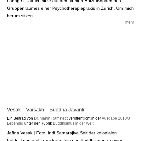
Laeng-Gilliatt Ich sitze auf dem kühlen Holzfußboden des
Gruppenraumes einer Psychotherapiepraxis in Zürich. Um mich
herum sitzen...
＞ mehr
Vesak – Vaiśakh – Buddha Jayanti
Ein Beitrag von
Dr. Martin Ramstedt
veröffentlicht in der
Ausgabe 2018/3
Lebendig
unter der Rubrik
Buddhismus in der Welt
.
Jaffna Vesak | Foto: Indi Samarajiva Seit der kolonialen
Entdeckung und Transformation des Buddhismus zu einer