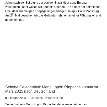
Jahre nach der Befreiung der von den Nazis über ganz Europa
verstreuten Lager wollen wir Zeugnis ablegen – an einem der betroffenen
Orte, dem ehemaligen Kriegsgefangenenlager Stalag VII A in Moosburg.
＞ mehr
Am 24. Mai besuchen wir das Gelände, nehmen an einer Führung teil und
gedenken der...
Seltene Gelegenheit: Menri Lopön Rinpoche kommt im
März 2025 nach Deutschland
8. Februar 2025
Allgemein
|
Veranstaltung
Seine Eminenz Menri Lopön Rinpoche, der oberste Lehrer des