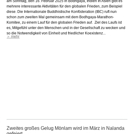
am Sonntag, den 16. Februar 2025 in Bodhgaya, Indien In Asien gibt es
mehrere interessante Aktivitäten für den globalen Frieden, zum Beispiel
diese. Die Internationale Buddhistische Konföderation (IBC) ruft nun
schon zum zweiten Mal gemeinsam mit dem Bodhgaya-Marathon-
Komitee, zu einem Lauf für den globalen Frieden auf. Ziel des Laufs ist
es, Mitgefühl unter den Menschen und in der Gesellschaft zu wecken und
so die Notwendigkeit von Einheit und friedlicher Koexistenz...
＞ mehr
Zweites großes Gelug Mönlam wird im März in Nalanda
gefeiert