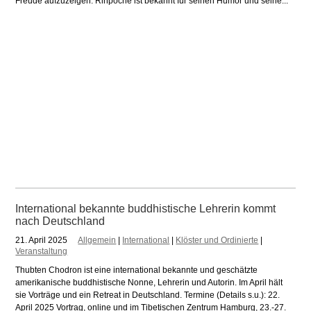
Freude aufzuzeigen. Rinpoche ist bekannt für seinen Humor und seine...
International bekannte buddhistische Lehrerin kommt
nach Deutschland
21. April 2025
Allgemein
|
International
|
Klöster und Ordinierte
|
Veranstaltung
Thubten Chodron ist eine international bekannte und geschätzte
amerikanische buddhistische Nonne, Lehrerin und Autorin. Im April hält
sie Vorträge und ein Retreat in Deutschland. Termine (Details s.u.): 22.
April 2025 Vortrag, online und im Tibetischen Zentrum Hamburg, 23.-27.