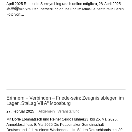
April 2025 Retreat in Semkye Ling (auch online möglich), 28. April 2025
＞ mehr
Vortrag mit Simultanübersetzung online und im Miao-Fa Zentrum in Berlin
Foto von:...
Erinnern – Verbinden – Friede-sein: Zeugnis ablegen im
Lager „StaLag VII A“ Moosburg
27. Februar 2025
Allgemein
|
Veranstaltung
Mit Dorle Lommatzsch und Reiner Seido Hühner23. bis 25. Mai 2025,
Anmeldeschluss 9. Mai 2025 Die Peacemaker-Gemeinschaft
Deutschland lädt zu einem Wochenende im Süden Deutschlands ein. 80