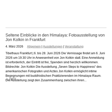
Seltene Einblicke in den Himalaya: Fotoausstellung von
Jon Kolkin in Frankfurt
4. März 2026
Allgemein
|
Ausstellungen
|
Veranstaltung
Tibethaus Frankfurt | 6. bis 28. Juni 2026 Die Vernissage findet am 6. Juni
2026 um 19.30 Uhr in Anwesenheit von Jon Kolkin statt. Eine Anmeldung
ist erforderlich, der Eintritt ist frei, Spenden sind herzlich willkommen.
Bildrechte: Jon Kolkin Die Ausstellung „Seven Steps to Happiness“ des
amerikanischen Fotografen und Arztes Jon Kolkin ermöglicht intime
Begegnungen mit buddhistischen Praktizierenden im Himalaya-Raum.
＞ mehr
Die Ausstellung zeigt den Zusammenhang zwischen ihren...