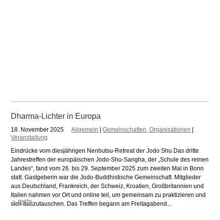
Dharma-Lichter in Europa
18. November 2025
Allgemein
|
Gemeinschaften, Organisationen
|
Veranstaltung
Eindrücke vom diesjährigen Nenbutsu-Retreat der Jodo Shu Das dritte
Jahrestreffen der europäischen Jodo-Shu-Sangha, der „Schule des reinen
Landes“, fand vom 26. bis 29. September 2025 zum zweiten Mal in Bonn
statt. Gastgeberin war die Jodo-Buddhistische Gemeinschaft. Mitglieder
aus Deutschland, Frankreich, der Schweiz, Kroatien, Großbritannien und
Italien nahmen vor Ort und online teil, um gemeinsam zu praktizieren und
＞ mehr
sich auszutauschen. Das Treffen begann am Freitagabend...