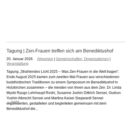
Tagung | Zen-Frauen treffen sich am Benediktushof
20. Januar 2026
Allgemein
|
Gemeinschaften, Organisationen
|
Veranstaltung
Tagung „Strahlendes Licht 2025 – Was Zen-Frauen in die Welt tragen“.
Ende August 2025 kamen zum zweiten Mal Frauen aus verschiedenen
buddhistischen Traditionen zu einem Symposium im Benediktushof in
Holzkirchen zusammen – die meisten von ihnen aus dem Zen. Dr. Linda
Myoki Ryugo Lehrhaupt Roshi, Susanne Jushin Dittrich Sensei, Gudrun
Yushin Albrecht Sensei und Martina Kaisei Siegwardt Sensei
＞ mehr
organisierten, gestalteten und begleiteten gemeinsam mit dem
Benediktushof die...