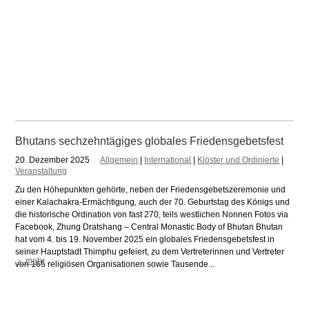
Bhutans sechzehntägiges globales Friedensgebetsfest
20. Dezember 2025
Allgemein
|
International
|
Klöster und Ordinierte
|
Veranstaltung
Zu den Höhepunkten gehörte, neben der Friedensgebetszeremonie und
einer Kalachakra-Ermächtigung, auch der 70. Geburtstag des Königs und
die historische Ordination von fast 270, teils westlichen Nonnen Fotos via
Facebook, Zhung Dratshang – Central Monastic Body of Bhutan Bhutan
hat vom 4. bis 19. November 2025 ein globales Friedensgebetsfest in
seiner Hauptstadt Thimphu gefeiert, zu dem Vertreterinnen und Vertreter
＞ mehr
von 165 religiösen Organisationen sowie Tausende...