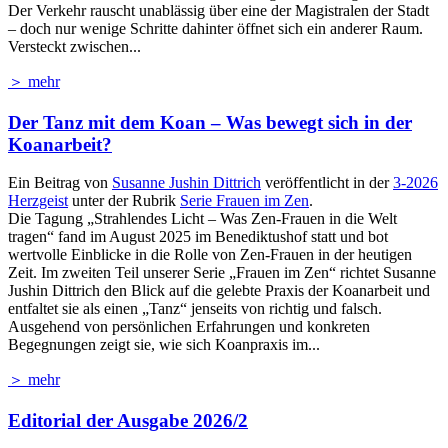
Der Verkehr rauscht unablässig über eine der Magistralen der Stadt
– doch nur wenige Schritte dahinter öffnet sich ein anderer Raum.
Versteckt zwischen...
＞ mehr
Der Tanz mit dem Koan – Was bewegt sich in der
Koanarbeit?
Ein Beitrag von
Susanne Jushin Dittrich
veröffentlicht in der
3-2026
Herzgeist
unter der Rubrik
Serie Frauen im Zen
.
Die Tagung „Strahlendes Licht – Was Zen-Frauen in die Welt
tragen“ fand im August 2025 im Benediktushof statt und bot
wertvolle Einblicke in die Rolle von Zen-Frauen in der heutigen
Zeit. Im zweiten Teil unserer Serie „Frauen im Zen“ richtet Susanne
Jushin Dittrich den Blick auf die gelebte Praxis der Koanarbeit und
entfaltet sie als einen „Tanz“ jenseits von richtig und falsch.
Ausgehend von persönlichen Erfahrungen und konkreten
Begegnungen zeigt sie, wie sich Koanpraxis im...
＞ mehr
Editorial der Ausgabe 2026/2