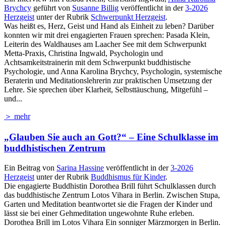
Brychcy
geführt von
Susanne Billig
veröffentlicht in der
3-2026
Herzgeist
unter der Rubrik
Schwerpunkt Herzgeist
.
Was heißt es, Herz, Geist und Hand als Einheit zu leben? Darüber
konnten wir mit drei engagierten Frauen sprechen: Pasada Klein,
Leiterin des Waldhauses am Laacher See mit dem Schwerpunkt
Metta-Praxis, Christina Ingwald, Psychologin und
Achtsamkeitstrainerin mit dem Schwerpunkt buddhistische
Psychologie, und Anna Karolina Brychcy, Psychologin, systemische
Beraterin und Meditationslehrerin zur praktischen Umsetzung der
Lehre. Sie sprechen über Klarheit, Selbsttäuschung, Mitgefühl –
und...
＞ mehr
„Glauben Sie auch an Gott?“ – Eine Schulklasse im
buddhistischen Zentrum
Ein Beitrag von
Sarina Hassine
veröffentlicht in der
3-2026
Herzgeist
unter der Rubrik
Buddhismus für Kinder
.
Die engagierte Buddhistin Dorothea Brill führt Schulklassen durch
das buddhistische Zentrum Lotos Vihara in Berlin. Zwischen Stupa,
Garten und Meditation beantwortet sie die Fragen der Kinder und
lässt sie bei einer Gehmeditation ungewohnte Ruhe erleben.
Dorothea Brill im Lotos Vihara Ein sonniger Märzmorgen in Berlin.