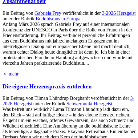
Zusammenarbeit
Ein Beitrag von
Gabriela Frey
veröffentlicht in der
3-2026 Herzgeist
unter der Rubrik
Buddhismus in Europa
.
Anfang März 2026 sprach Gabriela Frey auf einer internationalen
Konferenz der UNESCO in Paris über die Rolle von Frauen in der
Friedensförderung. Ihr Beitrag verbindet persönliche Erfahrungen
aus dem Buddhismus mit jahrzehntelangem Engagement im
interreligiösen Dialog auf europäischer Ebene und macht deutlich,
warum echter Dialog heute dringlicher ist denn je. Ich bin in einer
protestantischen Familie in Hamburg aufgewachsen und wurde mit
vierzehn Jahren praktizierende Buddhistin....
＞ mehr
Die eigene Herzenspraxis entdecken
Ein Beitrag von Tilman Lhündrup Borghardt veröffentlicht in der
3-
2026 Herzgeist
unter der Rubrik
Schwerpunkt Herzgeist
.
Was befreit uns wirklich? Lama Tilmann Lhündrup lädt dazu ein,
den Blick – statt auf luftige Ideale – in das eigene Herz zu richten.
Es geht um ein waches, offenes Gewahrsein, das auch Schmerz und
Wildheit einschließt. Eine Annäherung an die buddhistische Lehre
als lebendige, alltagsnahe Praxis. Ekayana Retreathaus Ein einfacher
Dreisatz Wenn wir nach dem Kern der buddhistischen