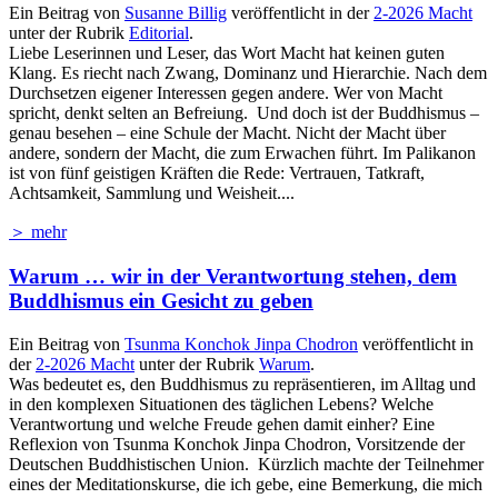
Ein Beitrag von
Susanne Billig
veröffentlicht in der
2-2026 Macht
unter der Rubrik
Editorial
.
Liebe Leserinnen und Leser, das Wort Macht hat keinen guten
Klang. Es riecht nach Zwang, Dominanz und Hierarchie. Nach dem
Durchsetzen eigener Interessen gegen andere. Wer von Macht
spricht, denkt selten an Befreiung. Und doch ist der Buddhismus –
genau besehen – eine Schule der Macht. Nicht der Macht über
andere, sondern der Macht, die zum Erwachen führt. Im Palikanon
ist von fünf geistigen Kräften die Rede: Vertrauen, Tatkraft,
Achtsamkeit, Sammlung und Weisheit....
＞ mehr
Warum … wir in der Verantwortung stehen, dem
Buddhismus ein Gesicht zu geben
Ein Beitrag von
Tsunma Konchok Jinpa Chodron
veröffentlicht in
der
2-2026 Macht
unter der Rubrik
Warum
.
Was bedeutet es, den Buddhismus zu repräsentieren, im Alltag und
in den komplexen Situationen des täglichen Lebens? Welche
Verantwortung und welche Freude gehen damit einher? Eine
Reflexion von Tsunma Konchok Jinpa Chodron, Vorsitzende der
Deutschen Buddhistischen Union. Kürzlich machte der Teilnehmer
eines der Meditationskurse, die ich gebe, eine Bemerkung, die mich