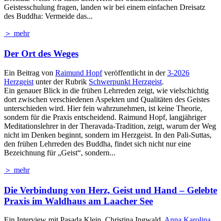
Geistesschulung fragen, landen wir bei einem einfachen Dreisatz
des Buddha: Vermeide das...
＞ mehr
Der Ort des Weges
Ein Beitrag von
Raimund Hopf
veröffentlicht in der
3-2026
Herzgeist
unter der Rubrik
Schwerpunkt Herzgeist
.
Ein genauer Blick in die frühen Lehrreden zeigt, wie vielschichtig
dort zwischen verschiedenen Aspekten und Qualitäten des Geistes
unterschieden wird. Hier fein wahrzunehmen, ist keine Theorie,
sondern für die Praxis entscheidend. Raimund Hopf, langjähriger
Meditationslehrer in der Theravada-Tradition, zeigt, warum der Weg
nicht im Denken beginnt, sondern im Herzgeist. In den Pali-Suttas,
den frühen Lehrreden des Buddha, findet sich nicht nur eine
Bezeichnung für „Geist“, sondern...
＞ mehr
Die Verbindung von Herz, Geist und Hand – Gelebte
Praxis im Waldhaus am Laacher See
Ein Interview mit Pasada Klein, Christina Ingwald,
Anna Karolina