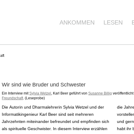
ANKOMMEN
LESEN
aft
Wir sind wie Bruder und Schwester
Ein Interview mit
Sylvia Wetzel
, Karl Beer geführt von
Susanne Billig
veröffentlicht
Freundschaft
. (Leseprobe)
Die Autorin und Dharmalehrerin Sylvia Wetzel und der
die Jahre hinweg vertiefte und wie sie sich ihre Zukunft
Informatikingenieur Karl Beer sind seit mehreren
vorstellen. Eines fällt auf: Sie lachen miteinander – laut
Jahrzehnten miteinander befreundet und empfinden sich
und gern und viel. BUDDHISMUS aktuell: Wann und wie
als spirituelle Geschwister. In diesem Interview erzählen