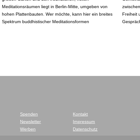
Meditationsräumen liegt in Berlin-Mitte, umgeben von
zwischen Verbindlichkeit und Wärme auf der einen Seite,
hohen Plattenbauten. Wer möchte, kann hier ein breites
Freiheit und Raum für Individualität auf der anderen. Im
Spektrum buddhistischer Meditationsformen
Gespräch
Spenden
Kontakt
Newsletter
Impressum
Werben
Datenschutz