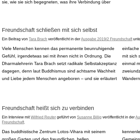
sie, wie sie sich begegneten, was ihre Verbindung über
Freundschaft schließen mit sich selbst
Ein Beitrag von
Tara Brach
veröffentlicht in der
Ausgabe 2019/2 Freundschaft
unte
Viele Menschen kennen das permanente beunruhigende
einfache Übungen, wie man Freundschaft schließen kann
Gefühl, irgendetwas sei mit ihnen nicht in Ordnung. Die
mit sich selbst. Während meiner Collegezeit fuhr ich
Dharmalehrerin Tara Brach setzt radikale Selbstakzeptanz
einmal mit einer älteren und klügeren Freundin von
dagegen, denn laut Buddhismus sind achtsame Wachheit
zweiundzwanzig Jahren übers Wochenende zum
und Liebe jedem Menschen angeboren – und sie erläutert
Wandern.
Freundschaft heißt sich zu verbinden
Ein Interview mit
Wilfried Reuter
geführt von
Susanne Billig
veröffentlicht in der
Au
Freundschaft
.
Das buddhistische Zentrum Lotos-Vihara mit seinem
kennenlernen und praktizieren – und sich einer
großen Garten und den freundlichen, hellen
Gemeinschaft anschließen, die den guten Weg sucht