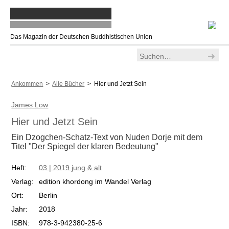
Das Magazin der Deutschen Buddhistischen Union
Ankommen
>
Alle Bücher
> Hier und Jetzt Sein
James Low
Hier und Jetzt Sein
Ein Dzogchen-Schatz-Text von Nuden Dorje mit dem
Titel "Der Spiegel der klaren Bedeutung"
Heft:
03 | 2019 jung & alt
Verlag:
edition khordong im Wandel Verlag
Ort:
Berlin
Jahr:
2018
ISBN:
978-3-942380-25-6