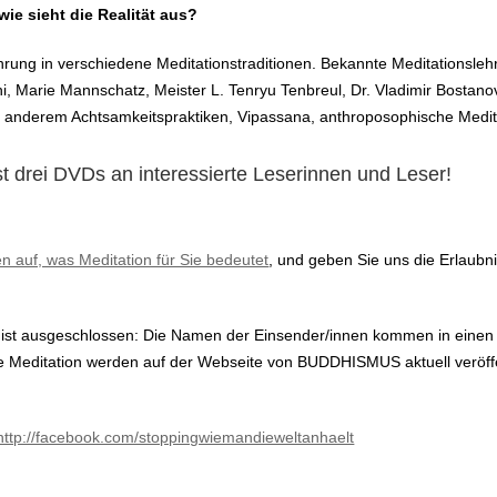
wie sieht die Realität aus?
ührung in verschiedene Meditationstraditionen. Bekannte Meditationsle
, Marie Mannschatz, Meister L. Tenryu Tenbreul, Dr. Vladimir Bosta
ter anderem Achtsamkeitspraktiken, Vipassana, anthroposophische Med
 drei DVDs an interessierte Leserinnen und Leser!
en auf, was Meditation für Sie bedeutet
, und geben Sie uns die Erlaubnis
 ist ausgeschlossen: Die Namen der Einsender/innen kommen in einen
e Meditation werden auf der Webseite von BUDDHISMUS aktuell veröffentl
http://facebook.com/stoppingwiemandieweltanhaelt