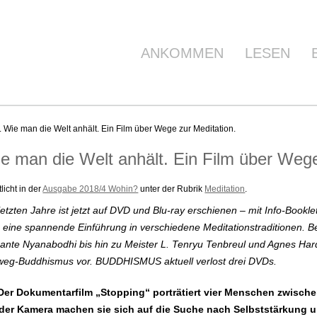
ANKOMMEN
LESEN
e man die Welt anhält. Ein Film über Wege zur Meditation.
man die Welt anhält. Ein Film über Wege 
icht in der
Ausgabe 2018/4 Wohin?
unter der Rubrik
Meditation
.
etzten Jahre ist jetzt auf DVD und Blu-ray erschienen – mit Info-Bookle
g eine spannende Einführung in verschiedene Meditationstraditionen. B
nte Nyanabodhi bis hin zu Meister L. Tenryu Tenbreul und Agnes Hard
weg-Buddhismus vor. BUDDHISMUS aktuell verlost drei DVDs.
t: Der Dokumentarfilm „Stopping“ porträtiert vier Menschen zwische
on der Kamera machen sie sich auf die Suche nach Selbststärkung 