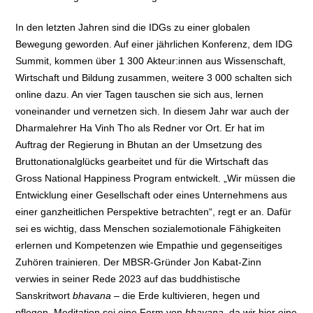
In den letzten Jahren sind die IDGs zu einer globalen
Bewegung geworden. Auf einer jährlichen Konferenz, dem IDG
Summit, kommen über 1 300 Akteur:innen aus Wissenschaft,
Wirtschaft und Bildung zusammen, weitere 3 000 schalten sich
online dazu. An vier Tagen tauschen sie sich aus, lernen
voneinander und vernetzen sich. In diesem Jahr war auch der
Dharmalehrer Ha Vinh Tho als Redner vor Ort. Er hat im
Auftrag der Regierung in Bhutan an der Umsetzung des
Bruttonationalglücks gearbeitet und für die Wirtschaft das
Gross National Happiness Program entwickelt. „Wir müssen die
Entwicklung einer Gesellschaft oder eines Unternehmens aus
einer ganzheitlichen Perspektive betrachten“, regt er an. Dafür
sei es wichtig, dass Menschen sozialemotionale Fähigkeiten
erlernen und Kompetenzen wie Empathie und gegenseitiges
Zuhören trainieren. Der MBSR-Gründer Jon Kabat-Zinn
verwies in seiner Rede 2023 auf das buddhistische
Sanskritwort
bhavana
– die Erde kultivieren, hegen und
pflegen. Meditation sei eine Form von
bhavana,
da wir hier eine