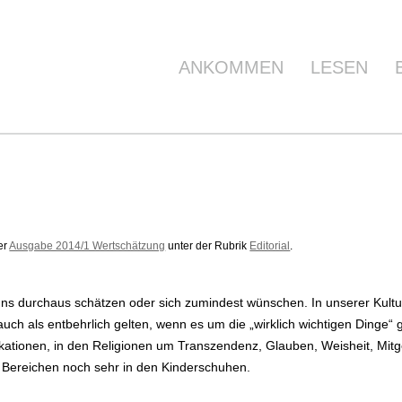
ANKOMMEN
LESEN
der
Ausgabe 2014/1 Wertschätzung
unter der Rubrik
Editorial
.
uns durchaus schätzen oder sich zumindest wünschen. In unserer Kultur
 auch als entbehrlich gelten, wenn es um die „wirklich wichtigen Dinge“
ikationen, in den Religionen um Transzendenz, Glauben, Weisheit, Mit
en Bereichen noch sehr in den Kinderschuhen.