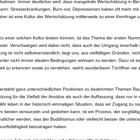
zubahnen. Immer deutlicher wird, dass mangelnde Wertschätzung in Beru
 kann: Stresserkrankungen, Burn-out, Depressionen haben oft mehr mit
her ist eine Kultur der Wertschätzung mittlerweile zu einer Kernfr
 zu einer solchen Kultur leisten können, ist das Thema der ersten Num
et. Verschwiegen wird dabei nicht, dass auch der Umgang innerhalb b
ng ist nicht selbstverständlich, liegt uns, aus vielfältigen Gründen, ni
 unter nicht immer idealen Bedingungen wirksam zu werden. Dazu ist es
keit zu erkennen sowie zu verstehen, welch wunderbarer Türöffner sie 
l verstärkt ganz unterschiedlichen Positionen zu bestimmten Themen 
ätzung für die Vielfalt der Ansätze als auch der Auffassung, dass nur 
Wir leben in der historisch einmaligen Situation, dass wir Zugang zu n
 am besten verwurzeln und gedeihen kann, ist ein Prozess, der sorgfält
utlicher werden, was der Buddhismus oder vielleicht besser die unter
kunftsfähigkeit beizutragen haben.