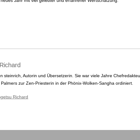
s neues Jahr mit viel gelebter und erfahrener Wertschätzung.
Richard
tion steinrich, Autorin und Übersetzerin. Sie war viele Jahre Chefreda
 Palmers zur Zen-Priesterin in der Phönix-Wolken-Sangha ordiniert.
ogetsu Richard