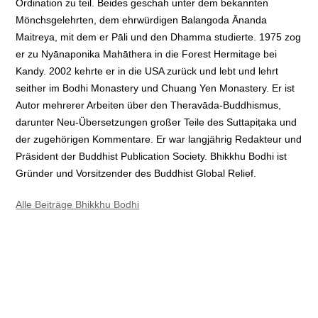
Ordination zu teil. Beides geschah unter dem bekannten
Mönchsgelehrten, dem ehrwürdigen Balangoda Ānanda
Maitreya, mit dem er Pāli und den Dhamma studierte. 1975 zog
er zu Nyānaponika Mahāthera in die Forest Hermitage bei
Kandy. 2002 kehrte er in die USA zurück und lebt und lehrt
seither im Bodhi Monastery und Chuang Yen Monastery. Er ist
Autor mehrerer Arbeiten über den Theravāda-Buddhismus,
darunter Neu-Übersetzungen großer Teile des Suttapiṭaka und
der zugehörigen Kommentare. Er war langjährig Redakteur und
Präsident der Buddhist Publication Society. Bhikkhu Bodhi ist
Gründer und Vorsitzender des Buddhist Global Relief.
Alle Beiträge Bhikkhu Bodhi