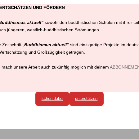
WERTSCHÄTZEN UND FÖRDERN
Buddhismus aktuell“
sowohl den buddhistischen Schulen mit ihrer tei
auch jüngeren, westlich-buddhistischen Strömungen.
Zeitschrift „
Buddhismus aktuell“
sind einzigartige Projekte im deuts
 Wertschätzung und Großzügigkeit getragen.
te mach unsere Arbeit auch zukünftig möglich mit deinem
ABBONNEME
schon dabei
unterstützen