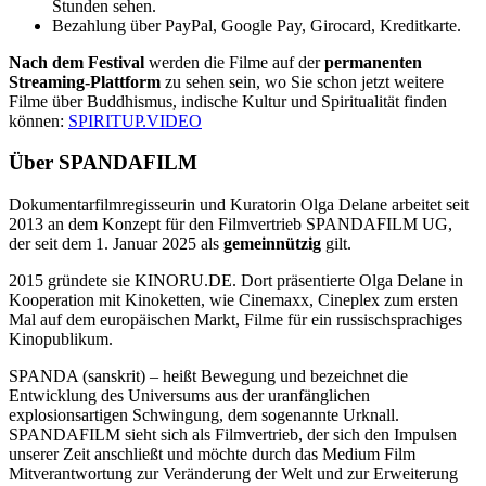
Stunden sehen.
Bezahlung über PayPal, Google Pay, Girocard, Kreditkarte.
Nach dem Festival
werden die Filme auf der
permanenten
Streaming-Plattform
zu sehen sein, wo Sie schon jetzt weitere
Filme über Buddhismus, indische Kultur und Spiritualität finden
können:
SPIRITUP.VIDEO
Über SPANDAFILM
Dokumentarfilmregisseurin und Kuratorin Olga Delane arbeitet seit
2013 an dem Konzept für den Filmvertrieb SPANDAFILM UG,
der seit dem 1. Januar 2025 als
gemeinnützig
gilt.
2015 gründete sie KINORU.DE. Dort präsentierte Olga Delane in
Kooperation mit Kinoketten, wie Cinemaxx, Cineplex zum ersten
Mal auf dem europäischen Markt, Filme für ein russischsprachiges
Kinopublikum.
SPANDA (sanskrit) – heißt Bewegung und bezeichnet die
Entwicklung des Universums aus der uranfänglichen
explosionsartigen Schwingung, dem sogenannte Urknall.
SPANDAFILM sieht sich als Filmvertrieb, der sich den Impulsen
unserer Zeit anschließt und möchte durch das Medium Film
Mitverantwortung zur Veränderung der Welt und zur Erweiterung