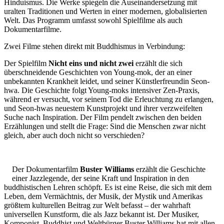
Hinduismus. Die Werke spiegeln die Auseinandersetzung mit
uralten Traditionen und Werten in einer modernen, globalisierten
Welt. Das Programm umfasst sowohl Spielfilme als auch
Dokumentarfilme.
Zwei Filme stehen direkt mit Buddhismus in Verbindung:
Der Spielfilm
Nicht eins und nicht zwei
erzählt die sich
überschneidende Geschichten von Young-mok, der an einer
unbekannten Krankheit leidet, und seiner Künstlerfreundin Seon-
hwa. Die Geschichte folgt Young-moks intensiver Zen-Praxis,
während er versucht, vor seinem Tod die Erleuchtung zu erlangen,
und Seon-hwas neuestem Kunstprojekt und ihrer verzweifelten
Suche nach Inspiration. Der Film pendelt zwischen den beiden
Erzählungen und stellt die Frage: Sind die Menschen zwar nicht
gleich, aber auch doch nicht so verschieden?
Der Dokumentarfilm
Buster Williams
erzählt die Geschichte
einer Jazzlegende, der seine Kraft und Inspiration in den
buddhistischen Lehren schöpft. Es ist eine Reise, die sich mit dem
Leben, dem Vermächtnis, der Musik, der Mystik und Amerikas
größtem kulturellen Beitrag zur Welt befasst – der wahrhaft
universellen Kunstform, die als Jazz bekannt ist. Der Musiker,
Komponist, Buddhist und Weltbürger Buster Williams hat mit allen