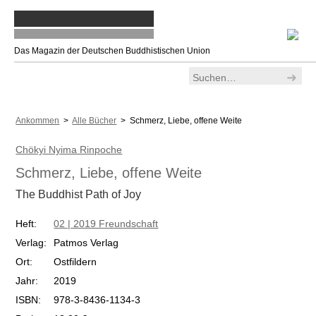
Das Magazin der Deutschen Buddhistischen Union
Ankommen
>
Alle Bücher
> Schmerz, Liebe, offene Weite
Chökyi Nyima Rinpoche
Schmerz, Liebe, offene Weite
The Buddhist Path of Joy
Heft:
02 | 2019 Freundschaft
Verlag:
Patmos Verlag
Ort:
Ostfildern
Jahr:
2019
ISBN:
978-3-8436-1134-3