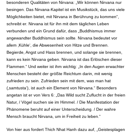
besonderen Qualitäten von Nirvana: „Wir können Nirvana nur
besingen. Das Nirvana-Kapitel ist ein Musikstück, das uns viele
Möglichkeiten bietet, mit Nirvana in Berührung zu kommen“,
schreibt er. Nirvana ist für ihn mit dem täglichen Leben
verbunden und ein Grund dafür, dass „Buddhismus immer
angewandter Buddhismus sein sollte. Nirvana bedeutet vor
allem ‚Kühle‘, die Abwesenheit von Hitze und Brennen.
Begierde, Angst und Hass brennen, und solange sie brennen,
kann es kein Nirvana geben. Nirvana ist das Erlöschen dieser
Flammen.“ Und weiter ist ihm wichtig: „In den Augen erwachter
Menschen besteht der größte Reichtum darin, mit wenig
zufrieden zu sein. Zufrieden sein mit dem, was man hat
(‚samtusta‘), ist auch ein Element von Nirvana.“ Besonders
angetan ist er von Vers 6: „Das Wild sucht Zuflucht in der freien
Natur, / Vögel suchen sie im Himmel. / Die Manifestation der
Phänomene beruht auf einer Unterscheidung. / Der wahre
Mensch braucht Nirvana, um in Freiheit zu leben.“
Von hier aus fordert Thich Nhat Hanh dazu auf, „Geistesplagen