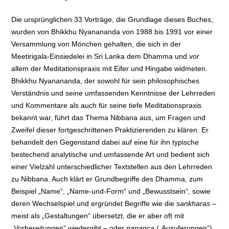
Die ursprünglichen 33 Vorträge, die Grundlage dieses Buches,
wurden von Bhikkhu Nyanananda von 1988 bis 1991 vor einer
Versammlung von Mönchen gehalten, die sich in der
Meetirigala-Einsiedelei in Sri Lanka dem Dhamma und vor
allem der Meditationspraxis mit Eifer und Hingabe widmeten.
Bhikkhu Nyanananda, der sowohl für sein philosophisches
Verständnis und seine umfassenden Kenntnisse der Lehrreden
und Kommentare als auch für seine tiefe Meditationspraxis
bekannt war, führt das Thema Nibbana aus, um Fragen und
Zweifel dieser fortgeschrittenen Praktizierenden zu klären. Er
behandelt den Gegenstand dabei auf eine für ihn typische
bestechend analytische und umfassende Art und bedient sich
einer Vielzahl unterschiedlicher Textstellen aus den Lehrreden
zu Nibbana. Auch klärt er Grundbegriffe des Dhamma, zum
Beispiel „Name“, „Name-und-Form“ und „Bewusstsein“, sowie
deren Wechselspiel und ergründet Begriffe wie die
sankharas
–
meist als „Gestaltungen“ übersetzt, die er aber oft mit
„Vorbereitungen“ wiedergibt – oder
papanca
(„Ausuferungen“)