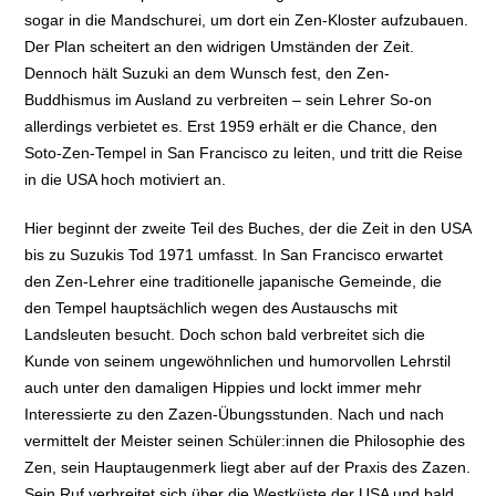
sogar in die Mandschurei, um dort ein Zen-Kloster aufzubauen.
Der Plan scheitert an den widrigen Umständen der Zeit.
Dennoch hält Suzuki an dem Wunsch fest, den Zen-
Buddhismus im Ausland zu verbreiten – sein Lehrer So-on
allerdings verbietet es. Erst 1959 erhält er die Chance, den
Soto-Zen-Tempel in San Francisco zu leiten, und tritt die Reise
in die USA hoch motiviert an.
Hier beginnt der zweite Teil des Buches, der die Zeit in den USA
bis zu Suzukis Tod 1971 umfasst. In San Francisco erwartet
den Zen-Lehrer eine traditionelle japanische Gemeinde, die
den Tempel hauptsächlich wegen des Austauschs mit
Landsleuten besucht. Doch schon bald verbreitet sich die
Kunde von seinem ungewöhnlichen und humorvollen Lehrstil
auch unter den damaligen Hippies und lockt immer mehr
Interessierte zu den Zazen-Übungsstunden. Nach und nach
vermittelt der Meister seinen Schüler:innen die Philosophie des
Zen, sein Hauptaugenmerk liegt aber auf der Praxis des Zazen.
Sein Ruf verbreitet sich über die Westküste der USA und bald