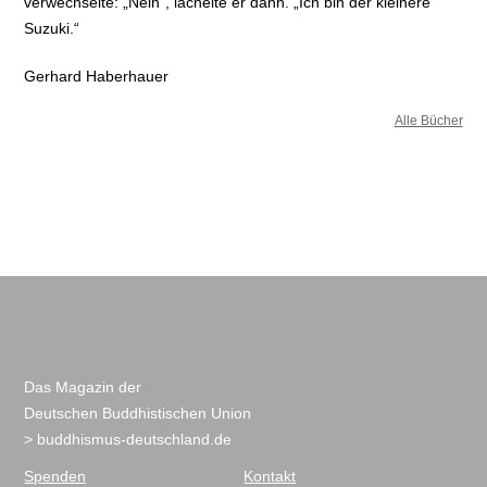
verwechselte: „Nein“, lächelte er dann. „Ich bin der kleinere
Suzuki.“
Gerhard Haberhauer
Alle Bücher
Das Magazin der
Deutschen Buddhistischen Union
> buddhismus-deutschland.de
Spenden
Kontakt