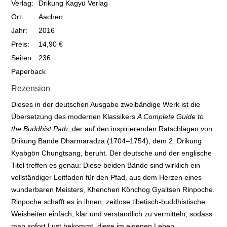
Verlag:
Drikung Kagyü Verlag
Ort:
Aachen
Jahr:
2016
Preis:
14,90 €
Seiten:
236
Paperback
Rezension
Dieses in der deutschen Ausgabe zweibändige Werk ist die
Übersetzung des modernen Klassikers
A Complete Guide to
the Buddhist Path
, der auf den inspirierenden Ratschlägen von
Drikung Bande Dharmaradza (1704–1754), dem 2. Drikung
Kyabgön Chungtsang, beruht. Der deutsche und der englische
Titel treffen es genau: Diese beiden Bände sind wirklich ein
vollständiger Leitfaden für den Pfad, aus dem Herzen eines
wunderbaren Meisters, Khenchen Könchog Gyaltsen Rinpoche.
Rinpoche schafft es in ihnen, zeitlose tibetisch-buddhistische
Weisheiten einfach, klar und verständlich zu vermitteln, sodass
man sofort Lust bekommt, diese im eigenen Leben