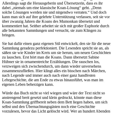
Allerdings sagt die Herausgeberin und Übersetzerin, dass es ihr
dabei „niemals um eine klassische Koan-Lösung“ geht. „Denn
solche Lösungen werden nie und nirgendwo verraten.“ Und doch
kann man sich auf ihre gelehrte Unterstützung verlassen, seit sie vor
über zwanzig Jahren die Koans des Mumonkan übersetzt und
kommentiert hat. Seither arbeitet sie sich mit großer Euphorie durch
alle bekannten Sammlungen und versucht, sie zum Klingen zu
bringen.
Sie hat dafür einen ganz eigenen Stil entwickelt, den sie für die neue
Sammlung geradezu perfektioniert. Die Lesenden spricht sie an, als
säßen sie wie Kinder im Kreis um sie herum, um neuen Geschichten
zu lauschen. Erst hört man die Koans. Dann übersetzt Sabine
Hübner sie in ornamentreiche Erzählungen. Die rauschen los,
verzweigen sich zwischendurch, um dann wieder unversehens
zusammenzufließen. Hier klingt alles ein bisschen nach Märchen,
nach Legende und immer auch nach einer ganz handfesten
Lehrgeschichte, die am Ende zu etwas hinausführt, was man im
eigenen Leben beherzigen kann.
Würde das Buch nicht so viel wiegen und wäre der Text nicht so
anstrengend breit gesetzt und klein gedruckt, könnte man diese
Koan-Sammlung griffbereit neben dem Bett liegen haben, um sich
selbst und den Übernachtungsgästen noch eine Geschichte
vorzulesen, bevor das Licht gelöscht wird. Wer an hundert Abenden