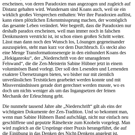
erscheinen, von deren Paradoxien man angezogen und zugleich auf
Distanz gehalten wird. Wundersam sind Koans auch, weil sie ein
wirklich großes Versprechen enthalten: Wer ihre Paradoxien auflöst,
kann einen plötzlichen Erkenntnissprung machen, der womöglich
das gesamte Leben verändert. Wer begreift, dass die Paradoxien nur
deshalb paradox erscheinen, weil man immer noch in falschen
Denkmustern verstrickt ist, ist schon einen großen Schritt weiter.
Lässt man dann noch den Wunsch los, Lösungen gegeneinander
auszuspielen, steht man kurz vor dem Durchbruch.
Es steckt also
eine Menge Transformationsenergie in den einhundert Koans des
„Hekiganroku“, der „Niederschrift von der smaragdenen
Felswand“, die die Zen-Meisterin Sabine Hübner jetzt in einem
voluminösen Band vorlegt. Der soll den Lesenden und Lernenden
exaktere Übersetzungen bieten, wo bisher nur mit ziemlich
unverlässlichen Textstücken gearbeitet werden konnte und mit
Missverständnissen gerade dort gerechnet werden musste, wo es
doch um nichts weniger als um das Ingangsetzen der feinen
Mechanik der Erleuchtung geht.
Die nunmehr tausend Jahre alte „Niederschrift“ gilt als eins der
wichtigsten Dokumente der Zen-Tradition. Und so bekommt man,
wenn man Sabine Hübners Band aufschlägt, nicht nur einfach neu
geschliffene und geputzte Rätseltexte zum Knobeln vorgelegt. Man
wird zugleich an die Ursprünge einer Praxis herangeführt, die auf
die Einübung in das Denken des Nicht-Denkens angelegt ist.