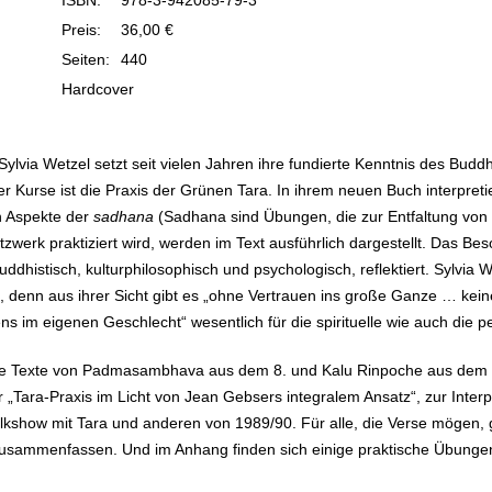
Preis:
36,00 €
Seiten:
440
Hardcover
Sylvia Wetzel setzt seit vielen Jahren ihre fundierte Kenntnis des B
 Kurse ist die Praxis der Grünen Tara. In ihrem neuen Buch interpretie
n Aspekte der
sadhana
(Sadhana sind Übungen, die zur Entfaltung von 
etzwerk praktiziert wird, werden im Text ausführlich dargestellt. Das Be
histisch, kulturphilosophisch und psychologisch, reflektiert. Sylvia We
denn aus ihrer Sicht gibt es „ohne Vertrauen ins große Ganze … kein
s im eigenen Geschlecht“ wesentlich für die spirituelle wie auch die 
ionelle Texte von Padmasambhava aus dem 8. und Kalu Rinpoche aus de
 „Tara-Praxis im Licht von Jean Gebsers integralem Ansatz“, zur Interpr
lkshow mit Tara und anderen von 1989/90. Für alle, die Verse mögen, 
zusammenfassen. Und im Anhang finden sich einige praktische Übungen,