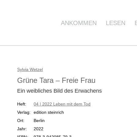
ANKOMMEN
LESEN
Sylvia Wetzel
Grüne Tara – Freie Frau
Ein weibliches Bild des Erwachens
Heft:
04 | 2022 Leben mit dem Tod
Verlag:
edition steinrich
Ort:
Berlin
Jahr:
2022
ISBN:
978-3-942085-79-3