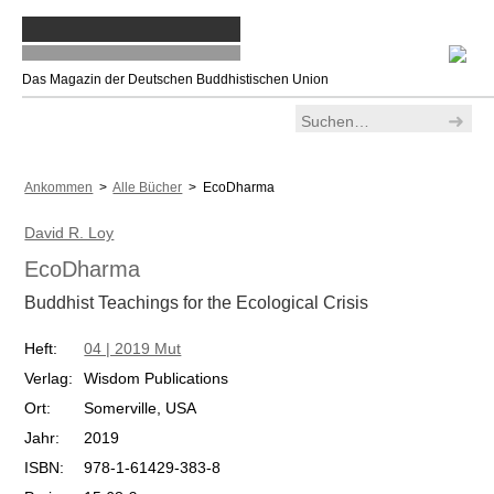
Das Magazin der Deutschen Buddhistischen Union
Ankommen
>
Alle Bücher
> EcoDharma
David R. Loy
EcoDharma
Buddhist Teachings for the Ecological Crisis
Heft:
04 | 2019 Mut
Verlag:
Wisdom Publications
Ort:
Somerville, USA
Jahr:
2019
ISBN:
978-1-61429-383-8