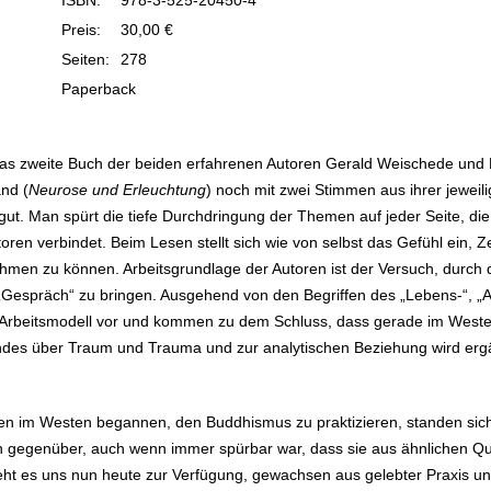
ISBN:
978-3-525-20450-4
Preis:
30,00 €
Seiten:
278
Paperback
 das zweite Buch der beiden erfahrenen Autoren Gerald Weischede un
nd (
Neurose und Erleuchtung
) noch mit zwei Stimmen aus ihrer jeweili
gut. Man spürt die tiefe Durchdringung der Themen auf jeder Seite, di
toren verbindet. Beim Lesen stellt sich wie von selbst das Gefühl ein,
hmen zu können. Arbeitsgrundlage der Autoren ist der Versuch, durch
espräch“ zu bringen. Ausgehend von den Begriffen des „Lebens-“, „All
s Arbeitsmodell vor und kommen zu dem Schluss, dass gerade im Wes
ndes über Traum und Trauma und zur analytischen Beziehung wird erg
n im Westen begannen, den Buddhismus zu praktizieren, standen sich
 gegenüber, auch wenn immer spürbar war, dass sie aus ähnlichen Que
ht es uns nun heute zur Verfügung, gewachsen aus gelebter Praxis und 