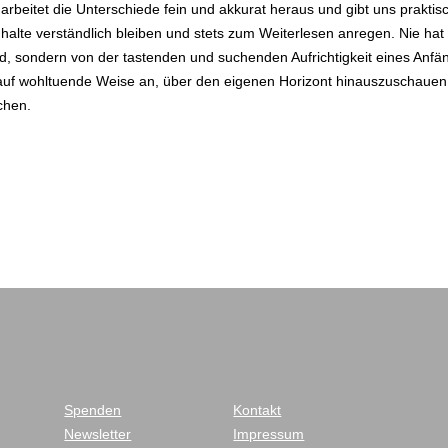
beitet die Unterschiede fein und akkurat heraus und gibt uns praktis
halte verständlich bleiben und stets zum Weiterlesen anregen. Nie ha
d, sondern von der tastenden und suchenden Aufrichtigkeit eines Anfä
t auf wohltuende Weise an, über den eigenen Horizont hinauszuschaue
chen.
Spenden
Kontakt
Newsletter
Impressum