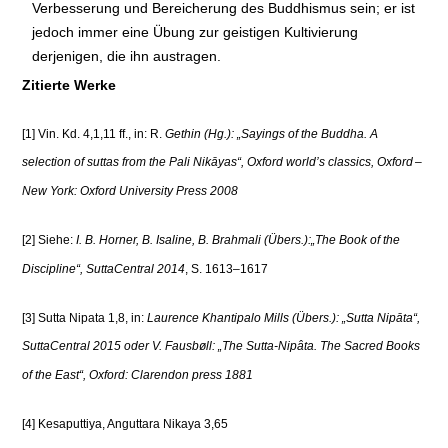
Verbesserung und Bereicherung des Buddhismus sein; er ist
jedoch immer eine Übung zur geistigen Kultivierung
derjenigen, die ihn austragen.
Zitierte Werke
[1] Vin. Kd. 4,1,11 ff., in: R.
Gethin (Hg.): „Sayings of the Buddha. A
selection of suttas from the Pali Nikāyas“, Oxford world’s classics, Oxford –
New York: Oxford University Press 2008
[2] Siehe:
I. B. Horner, B. Isaline, B. Brahmali (Übers.)
:
„The Book of the
Discipline“, SuttaCentral 2014
, S. 1613–1617
[3] Sutta Nipata 1,8, in:
Laurence Khantipalo Mills (Übers.): „Sutta Nipāta“,
SuttaCentral 2015 oder V. Fausbøll: „The Sutta-Nipâta. The Sacred Books
of the East“, Oxford: Clarendon press 1881
[4] Kesaputtiya, Anguttara Nikaya 3,65