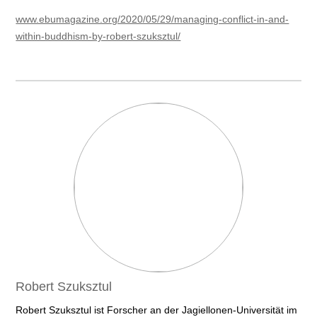
www.ebumagazine.org/2020/05/29/managing-conflict-in-and-
within-buddhism-by-robert-szuksztul/
Robert Szuksztul
Robert Szuksztul ist Forscher an der Jagiellonen-Universität im