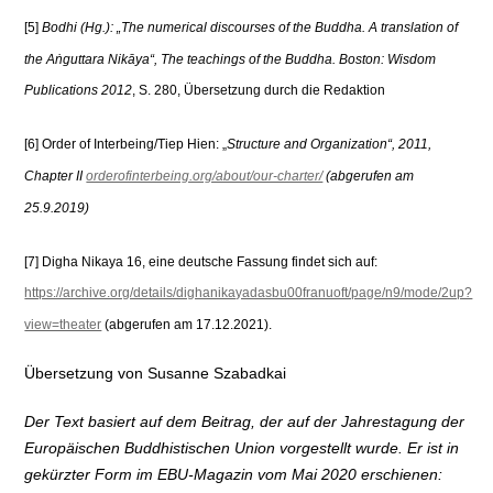
[5]
Bodhi (Hg.): „The numerical discourses of the Buddha. A translation of
the Aṅguttara Nikāya“, The teachings of the Buddha. Boston: Wisdom
Publications 2012
, S. 280, Übersetzung durch die Redaktion
[6] Order of Interbeing/Tiep Hien: „
Structure and Organization“, 2011,
Chapter II
orderofinterbeing.org/about/our-charter/
(abgerufen am
25.9.
20
19)
[7] Digha Nikaya 16, eine deutsche Fassung findet sich auf:
https://archive.org/details/dighanikayadasbu00franuoft/page/n9/mode/2up?
view=theater
(abgerufen am 17.12.2021).
Übersetzung von Susanne Szabadkai
Der Text basiert auf dem Beitrag, der auf der Jahrestagung der
Europäischen Buddhistischen Union vorgestellt wurde. Er ist in
gekürzter Form im EBU-Magazin vom Mai 2020 erschienen: