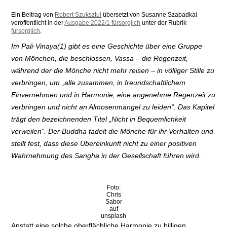
Ein Beitrag von
Robert Szuksztul
übersetzt von Susanne Szabadkai
veröffentlicht in der
Ausgabe 2022/1 fürsorglich
unter der Rubrik
fürsorglich
.
Im Pali-Vinaya(1) gibt es eine Geschichte über eine Gruppe
von Mönchen, die beschlossen, Vassa – die Regenzeit,
während der die Mönche nicht mehr reisen – in völliger Stille zu
verbringen, um „alle zusammen, in freundschaftlichem
Einvernehmen und in Harmonie, eine angenehme Regenzeit zu
verbringen und nicht an Almosenmangel zu leiden“. Das Kapitel
trägt den bezeichnenden Titel „Nicht in Bequemlichkeit
verweilen“. Der Buddha tadelt die Mönche für ihr Verhalten und
stellt fest, dass diese Übereinkunft nicht zu einer positiven
Wahrnehmung des Sangha in der Gesellschaft führen wird.
Foto:
Chris
Sabor
auf
unsplash
Anstatt eine solche oberflächliche Harmonie zu billigen,