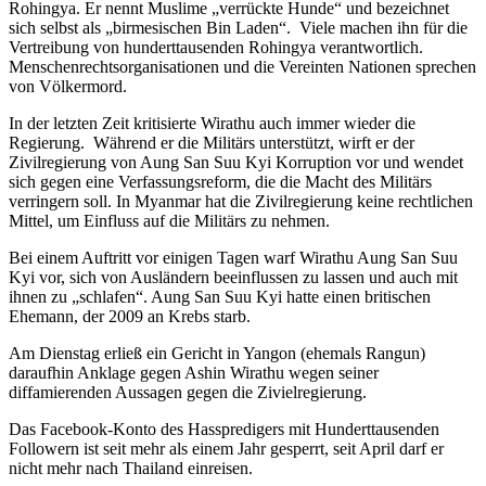
Rohingya. Er nennt Muslime „verrückte Hunde“ und bezeichnet
sich selbst als „birmesischen Bin Laden“. Viele machen ihn für die
Vertreibung von hunderttausenden Rohingya verantwortlich.
Menschenrechtsorganisationen und die Vereinten Nationen sprechen
von Völkermord.
In der letzten Zeit kritisierte Wirathu auch immer wieder die
Regierung. Während er die Militärs unterstützt, wirft er der
Zivilregierung von Aung San Suu Kyi Korruption vor und wendet
sich gegen eine Verfassungsreform, die die Macht des Militärs
verringern soll. In Myanmar hat die Zivilregierung keine rechtlichen
Mittel, um Einfluss auf die Militärs zu nehmen.
Bei einem Auftritt vor einigen Tagen warf Wirathu Aung San Suu
Kyi vor, sich von Ausländern beeinflussen zu lassen und auch mit
ihnen zu „schlafen“. Aung San Suu Kyi hatte einen britischen
Ehemann, der 2009 an Krebs starb.
Am Dienstag erließ ein Gericht in Yangon (ehemals Rangun)
daraufhin Anklage gegen Ashin Wirathu wegen seiner
diffamierenden Aussagen gegen die Zivielregierung.
Das Facebook-Konto des Hasspredigers mit Hunderttausenden
Followern ist seit mehr als einem Jahr gesperrt, seit April darf er
nicht mehr nach Thailand einreisen.