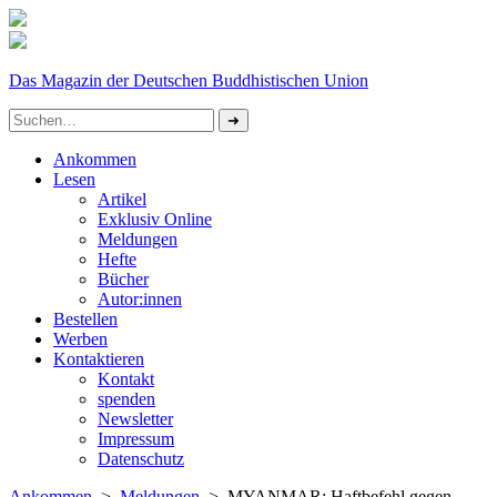
Das Magazin der Deutschen Buddhistischen Union
Ankommen
Lesen
Artikel
Exklusiv Online
Meldungen
Hefte
Bücher
Autor:innen
Bestellen
Werben
Kontaktieren
Kontakt
spenden
Newsletter
Impressum
Datenschutz­
Ankommen
>
Meldungen
> MYANMAR: Haftbefehl gegen