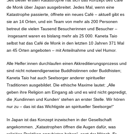
Seit dieser ersten Katastrophe hat sich das Konzept des Café
de Monk über Japan ausgebreitet. Jedes Mal, wenn eine
Katastrophe passierte, öffnete ein neues Café – aktuell gibt es
sie an 14 Orten, und ein Team von mehr als 200 Personen
betreut die vielen Tausend Besucherinnen und Besucher –
insgesamt waren es bislang mehr als 25 000. Kaneta Taio
selbst hat das Café de Monk in den letzten 10 Jahren 371 Mal
an 45 Orten angeboten – mit Anteilnahme und viel Humor.
Alle Helfer:innen durchlaufen einen Akkreditierungsprozess und
sind nicht notwendigerweise Buddhistinnen oder Buddhisten;
Kaneta Taio hat auch Seelsorger anderer spiritueller
Traditionen ausgebildet. Die ethische Maxime lautet: „Alle
geben ihre Religion am Eingang ab und es wird nicht gepredigt,
die ‚Kundinnen und Kunden‘ stehen an erster Stelle. Wir hören
nur zu – das ist das Wichtigste an spiritueller Seelsorge!“
In Japan ist das Konzept inzwischen in der Gesellschaft
angekommen. „Katastrophen öffnen die Augen dafür, was