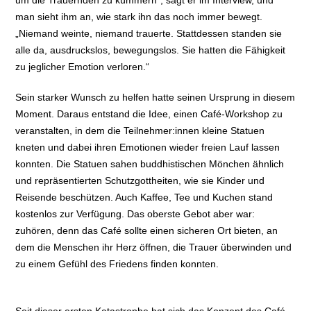
um die Trauernden zu kümmern“, sagt er im Interview, und
man sieht ihm an, wie stark ihn das noch immer bewegt.
„Niemand weinte, niemand trauerte. Stattdessen standen sie
alle da, ausdruckslos, bewegungslos. Sie hatten die Fähigkeit
zu jeglicher Emotion verloren.“
Sein starker Wunsch zu helfen hatte seinen Ursprung in diesem
Moment. Daraus entstand die Idee, einen Café-Workshop zu
veranstalten, in dem die Teilnehmer:innen kleine Statuen
kneten und dabei ihren Emotionen wieder freien Lauf lassen
konnten. Die Statuen sahen buddhistischen Mönchen ähnlich
und repräsentierten Schutzgottheiten, wie sie Kinder und
Reisende beschützen. Auch Kaffee, Tee und Kuchen stand
kostenlos zur Verfügung. Das oberste Gebot aber war:
zuhören, denn das Café sollte einen sicheren Ort bieten, an
dem die Menschen ihr Herz öffnen, die Trauer überwinden und
zu einem Gefühl des Friedens finden konnten.