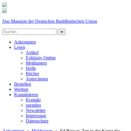
Das Magazin der Deutschen Buddhistischen Union
Ankommen
Lesen
Artikel
Exklusiv Online
Meldungen
Hefte
Bücher
Autor:innen
Bestellen
Werben
Kontaktieren
Kontakt
spenden
Newsletter
Impressum
Datenschutz­
Ankommen
>
Meldungen
> Ed Brown: Zen in der Kunst des