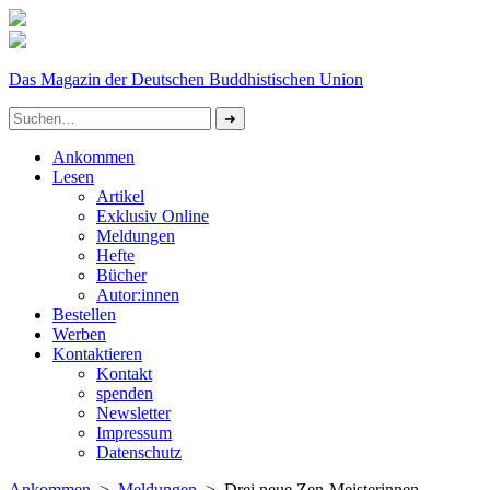
Das Magazin der Deutschen Buddhistischen Union
Ankommen
Lesen
Artikel
Exklusiv Online
Meldungen
Hefte
Bücher
Autor:innen
Bestellen
Werben
Kontaktieren
Kontakt
spenden
Newsletter
Impressum
Datenschutz­
Ankommen
>
Meldungen
> Drei neue Zen-Meisterinnen