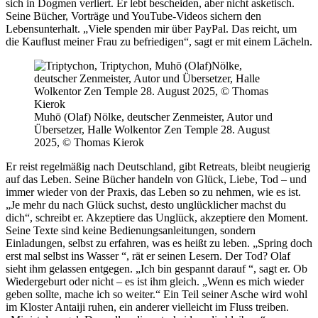
sich in Dogmen verliert. Er lebt bescheiden, aber nicht asketisch.
Seine Bücher, Vorträge und YouTube-Videos sichern den
Lebensunterhalt. „Viele spenden mir über PayPal. Das reicht, um
die Kauflust meiner Frau zu befriedigen“, sagt er mit einem Lächeln.
Muhō (Olaf) Nölke, deutscher Zenmeister, Autor und
Übersetzer, Halle Wolkentor Zen Temple 28. August
2025, © Thomas Kierok
Er reist regelmäßig nach Deutschland, gibt Retreats, bleibt neugierig
auf das Leben. Seine Bücher handeln von Glück, Liebe, Tod – und
immer wieder von der Praxis, das Leben so zu nehmen, wie es ist.
„Je mehr du nach Glück suchst, desto unglücklicher machst du
dich“, schreibt er. Akzeptiere das Unglück, akzeptiere den Moment.
Seine Texte sind keine Bedienungsanleitungen, sondern
Einladungen, selbst zu erfahren, was es heißt zu leben. „Spring doch
erst mal selbst ins Wasser “, rät er seinen Lesern. Der Tod? Olaf
sieht ihm gelassen entgegen. „Ich bin gespannt darauf “, sagt er. Ob
Wiedergeburt oder nicht – es ist ihm gleich. „Wenn es mich wieder
geben sollte, mache ich so weiter.“ Ein Teil seiner Asche wird wohl
im Kloster Antaiji ruhen, ein anderer vielleicht im Fluss treiben.