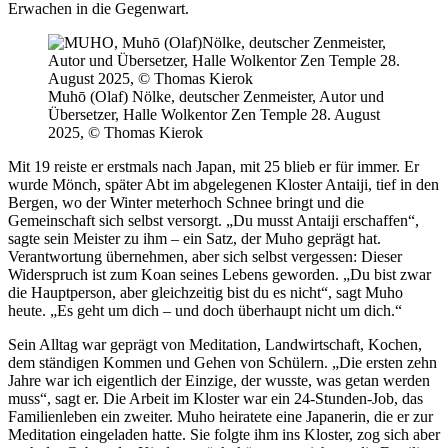
Erwachen in die Gegenwart.
Muhō (Olaf) Nölke, deutscher Zenmeister, Autor und
Übersetzer, Halle Wolkentor Zen Temple 28. August
2025, © Thomas Kierok
Mit 19 reiste er erstmals nach Japan, mit 25 blieb er für immer. Er
wurde Mönch, später Abt im abgelegenen Kloster Antaiji, tief in den
Bergen, wo der Winter meterhoch Schnee bringt und die
Gemeinschaft sich selbst versorgt. „Du musst Antaiji erschaffen“,
sagte sein Meister zu ihm – ein Satz, der Muho geprägt hat.
Verantwortung übernehmen, aber sich selbst vergessen: Dieser
Widerspruch ist zum Koan seines Lebens geworden. „Du bist zwar
die Hauptperson, aber gleichzeitig bist du es nicht“, sagt Muho
heute. „Es geht um dich – und doch überhaupt nicht um dich.“
Sein Alltag war geprägt von Meditation, Landwirtschaft, Kochen,
dem ständigen Kommen und Gehen von Schülern. „Die ersten zehn
Jahre war ich eigentlich der Einzige, der wusste, was getan werden
muss“, sagt er. Die Arbeit im Kloster war ein 24-Stunden-Job, das
Familienleben ein zweiter. Muho heiratete eine Japanerin, die er zur
Meditation eingeladen hatte. Sie folgte ihm ins Kloster, zog sich aber