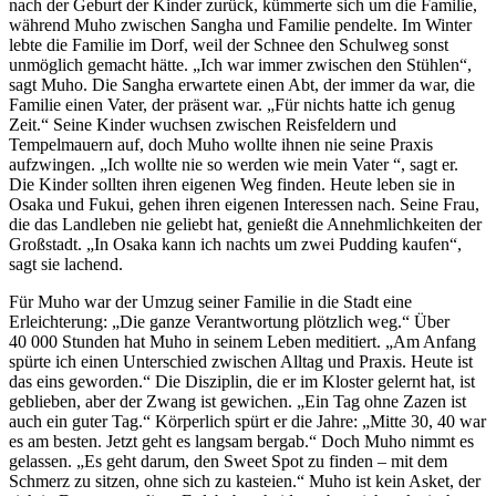
nach der Geburt der Kinder zurück, kümmerte sich um die Familie,
während Muho zwischen Sangha und Familie pendelte. Im Winter
lebte die Familie im Dorf, weil der Schnee den Schulweg sonst
unmöglich gemacht hätte. „Ich war immer zwischen den Stühlen“,
sagt Muho. Die Sangha erwartete einen Abt, der immer da war, die
Familie einen Vater, der präsent war. „Für nichts hatte ich genug
Zeit.“ Seine Kinder wuchsen zwischen Reisfeldern und
Tempelmauern auf, doch Muho wollte ihnen nie seine Praxis
aufzwingen. „Ich wollte nie so werden wie mein Vater “, sagt er.
Die Kinder sollten ihren eigenen Weg finden. Heute leben sie in
Osaka und Fukui, gehen ihren eigenen Interessen nach. Seine Frau,
die das Landleben nie geliebt hat, genießt die Annehmlichkeiten der
Großstadt. „In Osaka kann ich nachts um zwei Pudding kaufen“,
sagt sie lachend.
Für Muho war der Umzug seiner Familie in die Stadt eine
Erleichterung: „Die ganze Verantwortung plötzlich weg.“ Über
40 000 Stunden hat Muho in seinem Leben meditiert. „Am Anfang
spürte ich einen Unterschied zwischen Alltag und Praxis. Heute ist
das eins geworden.“ Die Disziplin, die er im Kloster gelernt hat, ist
geblieben, aber der Zwang ist gewichen. „Ein Tag ohne Zazen ist
auch ein guter Tag.“ Körperlich spürt er die Jahre: „Mitte 30, 40 war
es am besten. Jetzt geht es langsam bergab.“ Doch Muho nimmt es
gelassen. „Es geht darum, den Sweet Spot zu finden – mit dem
Schmerz zu sitzen, ohne sich zu kasteien.“ Muho ist kein Asket, der