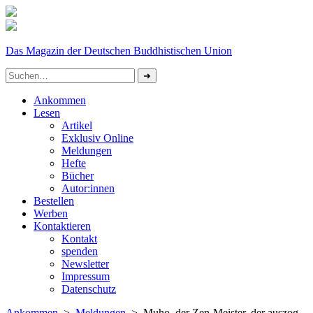
Das Magazin der Deutschen Buddhistischen Union
Ankommen
Lesen
Artikel
Exklusiv Online
Meldungen
Hefte
Bücher
Autor:innen
Bestellen
Werben
Kontaktieren
Kontakt
spenden
Newsletter
Impressum
Datenschutz­
Ankommen
>
Meldungen
> Muho, der Zen-Meister, der auszog,