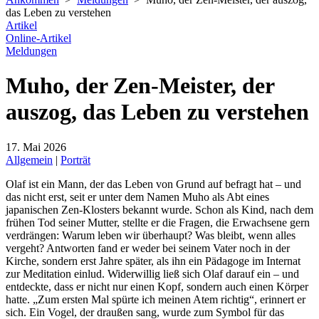
das Leben zu verstehen
Artikel
Online-Artikel
Meldungen
Muho, der Zen-Meister, der
auszog, das Leben zu verstehen
17. Mai 2026
Allgemein
|
Porträt
Olaf ist ein Mann, der das Leben von Grund auf befragt hat – und
das nicht erst, seit er unter dem Namen Muho als Abt eines
japanischen Zen-Klosters bekannt wurde. Schon als Kind, nach dem
frühen Tod seiner Mutter, stellte er die Fragen, die Erwachsene gern
verdrängen: Warum leben wir überhaupt? Was bleibt, wenn alles
vergeht? Antworten fand er weder bei seinem Vater noch in der
Kirche, sondern erst Jahre später, als ihn ein Pädagoge im Internat
zur Meditation einlud. Widerwillig ließ sich Olaf darauf ein – und
entdeckte, dass er nicht nur einen Kopf, sondern auch einen Körper
hatte. „Zum ersten Mal spürte ich meinen Atem richtig“, erinnert er
sich. Ein Vogel, der draußen sang, wurde zum Symbol für das