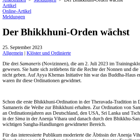
Artikel
Online-Artikel
Meldungen
Der Bhikkhuni-Orden wächst
25. September 2023
Allgemein
|
Klöster und Ordinierte
Die drei
Samaneris
(Novizinnen), die am 2. Juli 2023 im Trainingskl
gewesen. Sie hatte sich zeitlebens für die Rechte der Nonnen und di
nicht geben. Auf Ayya Khemas Initiative hin war das Buddha-Haus 
waren ihr diese Ordinationen gewidmet.
Schon die erste Bhikkhuni-Ordination in der Theravada-Tradition in D
Samaneris die Weihe zur Bhikkhuni erhalten. Zur Ordination von Sa
an Ordinationsjahren aus Deutschland, den USA, Sri Lanka und Tsche
in der
Sima
in der Anenja Vihara und danach durch den Bhikkhu-Sangha
wichtigen Sangha-Handlungen gewidmeter Bereich.
Für das interessierte Publikum moderierte die Äbtissin der Anenja Vih