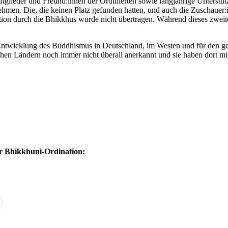
eder und Freund:innen der Ordinierten sowie langjährige Unterstützer
nehmen. Die, die keinen Platz gefunden hatten, und auch die Zuschauer:
tion durch die Bhikkhus wurde nicht übertragen. Während dieses zweite
e Entwicklung des Buddhismus in Deutschland, im Westen und für den 
schen Ländern noch immer nicht überall anerkannt und sie haben dort m
ur Bhikkhuni-Ordination: