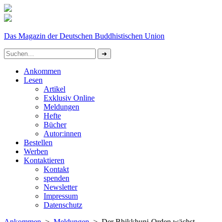
Das Magazin der Deutschen Buddhistischen Union
Ankommen
Lesen
Artikel
Exklusiv Online
Meldungen
Hefte
Bücher
Autor:innen
Bestellen
Werben
Kontaktieren
Kontakt
spenden
Newsletter
Impressum
Datenschutz­
Ankommen
>
Meldungen
> Der Bhikkhuni-Orden wächst