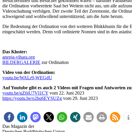
Besucherinnen und Besucher gekommen waren – darunter Familienmitgli
die Ordination vorbereitete Saal bei Weitem nicht aus, um alle aufzu
Videoschaltung verfolgen. Der zweite Teil der Zeremonie, die Ordina
schweigend und wohlwollend unterstützend, um die Jurte herum.
Die Bedeutung der Ordination von drei weiteren Bhikkhunis für di
eingeschätzt werden. Denn voll ordinierte Nonnen sind in den asiati
Das Kloster:
anenja-vihara.org
BILDERGALERIE
zur Ordination
Video von der Ordination:
youtu.be/WALr9-WEGdU
Auf Youtube gibt es auch 2 Videos mit Fragen und Antworten z
youtu.be/uZ6iU7VI1CY
vom 22. Juni 2023
https://youtu.be/o2hq6EYSUZg
vom 29. Juni 2023
Das Magazin der
Deutschen Buddhistischen Union