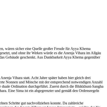
en, wären sicher eine Quelle großer Freude für Ayya Khema
gesetzt, und ohne ihr Wirken würde es die Anenja Vihara im Allgäu
er das Gebäude geschenkt. Aus Dankbarkeit Ayya Khema gegenüber
nenja Vihara statt. Acht Jahre später haben hier gleich drei
nierte Nonnen und Mönche mit der entsprechend notwendigen Anzahl
e duale Ordination durchgeführt. Zuerst durch die Bhikkhuni-Sangha
ihara. Eine Sima ist ein abgegrenzter und gemäß den Ordensregeln
zelnen Schritte gut nachvollziehen konnte. Da zahlreiche