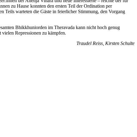
:innen der Anenja Vihara und neue Interessierte – reichte der für
innen zu Hause konnten den ersten Teil der Ordination per
n Teils warteten die Gäste in feierlicher Stimmung, den Vorgang
gesamten Bhikkhuniorden im Theravada kann nicht hoch genug
it vielen Repressionen zu kämpfen.
Traudel Reiss, Kirsten Schulte