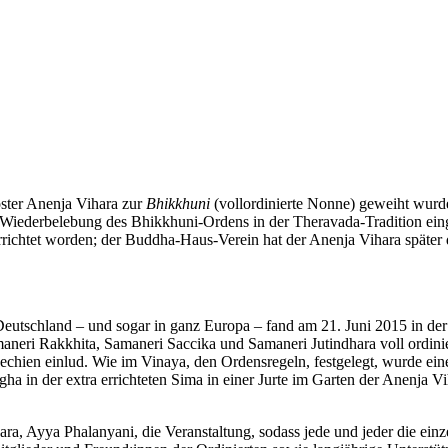
oster Anenja Vihara zur
Bhikkhuni
(vollordinierte Nonne) geweiht wurd
e Wiederbelebung des Bhikkhuni-Ordens in der Theravada-Tradition ein
errichtet worden; der Buddha-Haus-Verein hat der Anenja Vihara spät
eutschland – und sogar in ganz Europa – fand am 21. Juni 2015 in der A
maneri Rakkhita, Samaneri Saccika und Samaneri Jutindhara voll ordi
chien einlud. Wie im Vinaya, den Ordensregeln, festgelegt, wurde ein
 in der extra errichteten Sima in einer Jurte im Garten der Anenja V
ara, Ayya Phalanyani, die Veranstaltung, sodass jede und jeder die ein