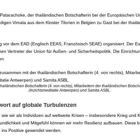
Patarachoke, der thailändischen Botschafterin bei der Europäischen Un
gen Vimala aus dem Kloster Tilorien in Belgien zu Gast bei der thail
ag vor dem EAD (Englisch EEAS, Französisch SEAE) organisiert. Der Eur
n Vertreter der Union für Außen- und Sicherheitspolitik. Die Einrichtu
en.
iländischen Botschafterin (4. von rechts), Mitarbeitern der thailändischen Bots
(Inzichtsmeditatie Antwerpen) und Samita ASBL.
twort auf globale Turbulenzen
 wie wir als Individuen auf weltweite Krisen – insbesondere Krieg und
Freundlichkeit und Mitgefühl können wir mehr Resilienz aufbauen. Die
n ins Positive gewendet werden.