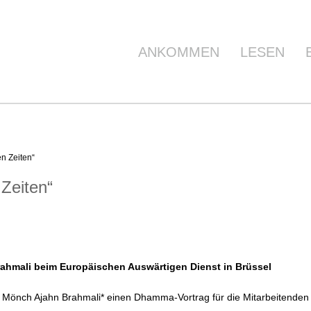
ANKOMMEN
LESEN
en Zeiten“
 Zeiten“
ahmali beim Europäischen Auswärtigen Dienst in Brüssel
e Mönch Ajahn Brahmali* einen Dhamma-Vortrag für die Mitarbeitenden