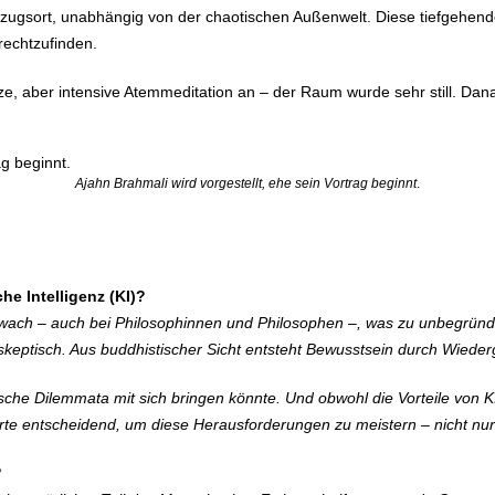
ckzugsort, unabhängig von der chaotischen Außenwelt. Diese tiefgehend
urechtzufinden.
ze, aber intensive Atemmeditation an – der Raum wurde sehr still. Dana
Ajahn Brahmali wird vorgestellt, ehe sein Vortrag beginnt
.
he Intelligenz (KI)?
hwach – auch bei Philosophinnen und Philosophen –, was zu unbegründ
 skeptisch. Aus buddhistischer Sicht entsteht Bewusstsein durch Wieder
sche Dilemmata mit sich bringen könnte. Und obwohl die Vorteile von KI
erte entscheidend, um diese Herausforderungen zu meistern – nicht nur 
?