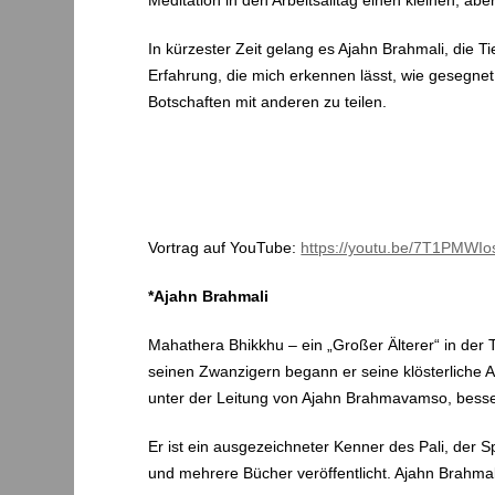
Meditation in den Arbeitsalltag einen kleinen, abe
In kürzester Zeit gelang es Ajahn Brahmali, die 
Erfahrung, die mich erkennen lässt, wie gesegnet 
Botschaften mit anderen zu teilen.
Vortrag auf YouTube:
https://youtu.be/7T1PMWI
*Ajahn Brahmali
Mahathera Bhikkhu – ein „Großer Älterer“ in der
seinen Zwanzigern begann er seine klösterliche A
unter der Leitung von Ajahn Brahmavamso, besser
Er ist ein ausgezeichneter Kenner des Pali, der S
und mehrere Bücher veröffentlicht. Ajahn Brahmali