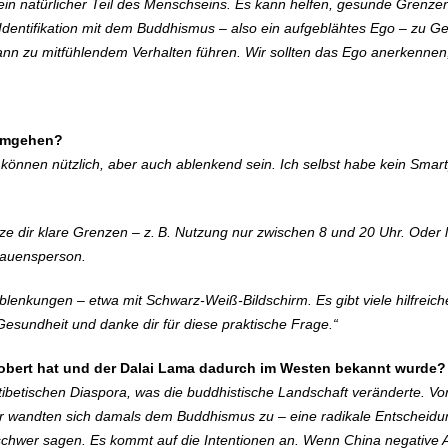
ein natürlicher Teil des Menschseins. Es kann helfen, gesunde Grenzen
 Identifikation mit dem Buddhismus – also ein aufgeblähtes Ego – zu 
 kann zu mitfühlendem Verhalten führen. Wir sollten das Ego anerkennen
 umgehen?
können nützlich, aber auch ablenkend sein. Ich selbst habe kein Smart
ze dir klare Grenzen – z. B. Nutzung nur zwischen 8 und 20 Uhr. Oder 
trauensperson.
Ablenkungen – etwa mit Schwarz-Weiß-Bildschirm. Es gibt viele hilfreich
esundheit und danke dir für diese praktische Frage.“
 erobert hat und der Dalai Lama dadurch im Westen bekannt wurde?
ur tibetischen Diaspora, was die buddhistische Landschaft veränderte.
er wandten sich damals dem Buddhismus zu – eine radikale Entscheidu
h schwer sagen. Es kommt auf die Intentionen an. Wenn China negative 