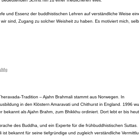
r bedeutenden Schritt hin zu einer friedlicheren Welt.
Tiefe und Essenz der buddhistischen Lehren auf verständliche Weise ei
wir sind, Zugang zu solcher Weisheit zu haben. Es motiviert mich, selbs
osMg
 Theravada-Tradition – Ajahn Brahmali stammt aus Norwegen. In
usbildung in den Klöstern Amaravati und Chithurst in England. 1996 wur
 bekannt als Ajahn Brahm, zum Bhikkhu ordiniert. Dort lebt er bis heu
prache des Buddha, und ein Experte für die frühbuddhistischen Suttas. 
 ist bekannt für seine tiefgründige und zugleich verständliche Vermitt