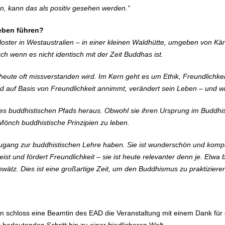
ten, kann das als positiv gesehen werden.“
eben führen?
 Kloster in Westaustralien – in einer kleinen Waldhütte, umgeben von K
h wenn es nicht identisch mit der Zeit Buddhas ist.
eute oft missverstanden wird. Im Kern geht es um Ethik, Freundlichkei
d auf Basis von Freundlichkeit annimmt, verändert sein Leben – und wir
es buddhistischen Pfads heraus. Obwohl sie ihren Ursprung im Buddhismu
 Mönch buddhistische Prinzipien zu leben.
t Zugang zur buddhistischen Lehre haben. Sie ist wunderschön und kom
st und fördert Freundlichkeit – sie ist heute relevanter denn je. Etwa 
hwätz. Dies ist eine großartige Zeit, um den Buddhismus zu praktizier
 schloss eine Beamtin des EAD die Veranstaltung mit einem Dank für de