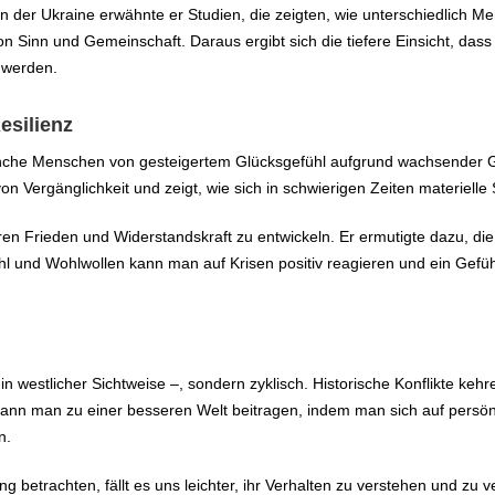
der Ukraine erwähnte er Studien, die zeigten, wie unterschiedlich Men
n Sinn und Gemeinschaft. Daraus ergibt sich die tiefere Einsicht, das
 werden.
esilienz
che Menschen von gesteigertem Glücksgefühl aufgrund wachsender Gem
n Vergänglichkeit und zeigt, wie sich in schwierigen Zeiten materielle
n Frieden und Widerstandskraft zu entwickeln. Er ermutigte dazu, die Zu
hl und Wohlwollen kann man auf Krisen positiv reagieren und ein Gefüh
ie in westlicher Sichtweise –, sondern zyklisch. Historische Konflikte k
ll kann man zu einer besseren Welt beitragen, indem man sich auf persö
n.
 betrachten, fällt es uns leichter, ihr Verhalten zu verstehen und zu 