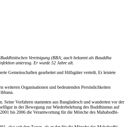
n Buddhistischen Vereinigung (BBA; auch bekannt als Bauddha
ektion unterzog. Er wurde 52 Jahre alt.
te Gemeinschaften gearbeitet und Hilfsgüter verteilt. Er leistete
en weiteren Organisationen und bedeutenden Persönlichkeiten
Nibbana.
n. Seine Vorfahren stammten aus Bangladesch und wanderten vor der
sselfigur in der Bewegung zur Wiederbelebung des Buddhismus auf
 2001 bis 2006 die Verantwortung für die Mönche des Mahabodhi-
01, also seit den Tagen, als er der für die Mönche des Mahabodhi-