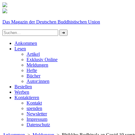
Das Magazin der Deutschen Buddhistischen Union
Ankommen
Lesen
Artikel
Exklusiv Online
Meldungen
Hefte
Bücher
Autor:innen
Bestellen
Werben
Kontaktieren
Kontakt
spenden
Newsletter
Impressum
Datenschutz­
Ankommen
>
Meldungen
> Bhikkhu Bodhipala an Covid 19 verst