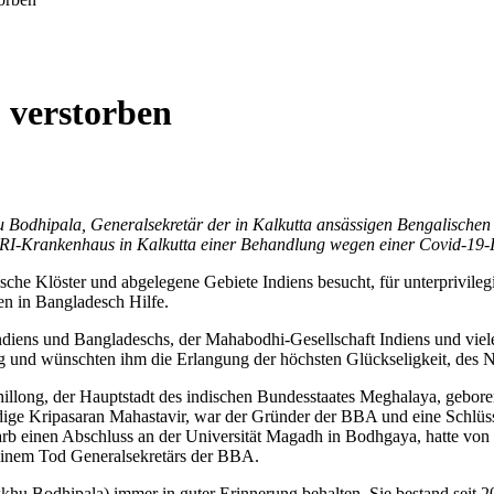
 verstorben
 Bodhipala, Generalsekretär der in Kalkutta ansässigen Bengalische
I-Krankenhaus in Kalkutta einer Behandlung wegen einer Covid-19-Inf
che Klöster und abgelegene Gebiete Indiens besucht, für unterprivilegier
n in Bangladesch Hilfe.
diens und Bangladeschs, der Mahabodhi-Gesellschaft Indiens und viel
ng und wünschten ihm die Erlangung der höchsten Glückseligkeit, des 
llong, der Hauptstadt des indischen Bundesstaates Meghalaya, gebore
rdige Kripasaran Mahastavir, war der Gründer der BBA und eine Schlü
rb einen Abschluss an der Universität Magadh in Bodhgaya, hatte von
einem Tod Generalsekretärs der BBA.
u Bodhipala) immer in guter Erinnerung behalten. Sie bestand seit 20