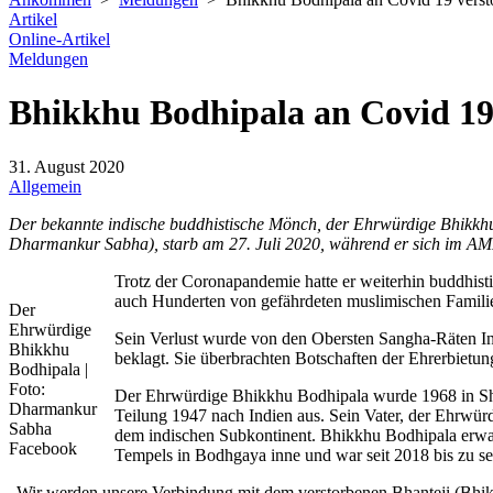
Artikel
Online-Artikel
Meldungen
Bhikkhu Bodhipala an Covid 19
31. August 2020
Allgemein
Der bekannte indische buddhistische Mönch, der Ehrwürdige Bhikkhu
Dharmankur Sabha), starb am 27. Juli 2020, während er sich im AMR
Trotz der Coronapandemie hatte er weiterhin buddhistis
auch Hunderten von gefährdeten muslimischen Familie
Der
Ehrwürdige
Sein Verlust wurde von den Obersten Sangha-Räten In
Bhikkhu
beklagt. Sie überbrachten Botschaften der Ehrerbietu
Bodhipala |
Foto:
Der Ehrwürdige Bhikkhu Bodhipala wurde 1968 in Shi
Dharmankur
Teilung 1947 nach Indien aus. Sein Vater, der Ehrwü
Sabha
dem indischen Subkontinent. Bhikkhu Bodhipala erwa
Facebook
Tempels in Bodhgaya inne und war seit 2018 bis zu s
„Wir werden unsere Verbindung mit dem verstorbenen Bhanteji (Bhikkh