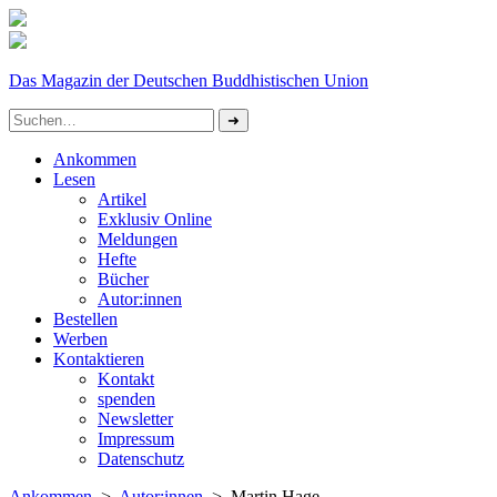
Das Magazin der Deutschen Buddhistischen Union
Ankommen
Lesen
Artikel
Exklusiv Online
Meldungen
Hefte
Bücher
Autor:innen
Bestellen
Werben
Kontaktieren
Kontakt
spenden
Newsletter
Impressum
Datenschutz­
Ankommen
>
Autor:innen
> Martin Hage