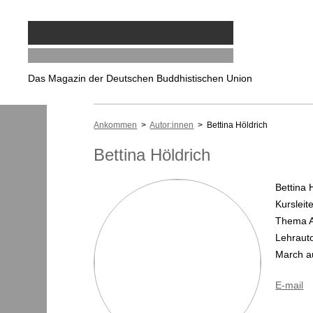
Das Magazin der Deutschen Buddhistischen Union
Ankommen
>
Autor:innen
> Bettina Höldrich
Bettina Höldrich
Bettina 
Kurslei
Thema Ac
Lehrauto
March au
E-mail