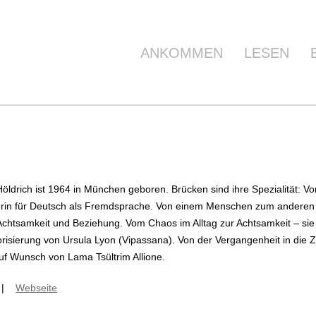
ANKOMMEN
LESEN
Höldrich ist 1964 in München geboren. Brücken sind ihre Spezialität: Von
terin für Deutsch als Fremdsprache. Von einem Menschen zum anderen
htsamkeit und Beziehung. Vom Chaos im Alltag zur Achtsamkeit – sie is
risierung von Ursula Lyon (Vipassana). Von der Vergangenheit in die Z
f Wunsch von Lama Tsültrim Allione.
|
Webseite