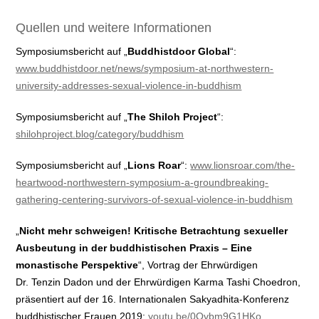
Quellen und weitere Informationen
Symposiumsbericht auf „
Buddhistdoor Global
“:
www.buddhistdoor.net/news/symposium-at-northwestern-
university-addresses-sexual-violence-in-buddhism
Symposiumsbericht auf „
The Shiloh Project
“:
shilohproject.blog/category/buddhism
Symposiumsbericht auf „
Lions Roar
“:
www.lionsroar.com/the-
heartwood-northwestern-symposium-a-groundbreaking-
gathering-centering-survivors-of-sexual-violence-in-buddhism
„
Nicht mehr schweigen! Kritische Betrachtung sexueller
Ausbeutung in der buddhistischen Praxis – Eine
monastische Perspektive
“, Vortrag der Ehrwürdigen
Dr. Tenzin Dadon und der Ehrwürdigen Karma Tashi Choedron,
präsentiert auf der 16. Internationalen Sakyadhita-Konferenz
buddhistischer Frauen 2019:
youtu.be/0Qvbm9G1HKo