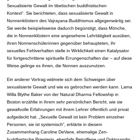
Sexualisierte Gewalt im tibetischen buddhistischen
Kontext“. Sie berichteten, dass sexualisierte Gewalt in
Nonnenklöstern des Vajrayana-Buddhismus allgegenwärtig sei.
Sie werde beispielsweise dadurch begünstigt, dass Mönche,
die in Nonnenklöstern eine angesehene Lehrtätigkeit ausüben,
ihren Nonnenschülerinnen gegenüber behaupteten, ihr
sexuelles Fehlverhalten stelle in Wirklichkeit einen Katalysator
für fortgeschrittene spirituelle Errungenschaften dar – auf diese
Weise gelinge es ihnen, die Nonnen auszunutzen.
Ein anderer Vortrag widmete sich dem Schweigen über
sexualisierte Gewalt und wie es gebrochen werden kann. Lama
Willa Blythe Baker von der Natural Dharma Fellowship in
Boston erzählte in ihrem sehr persönlichen Bericht, wie sie
gewaltvolle Erfahrungen mit ihrem Lehrer öffentlich und privat
aufgedeckt hat. „Sexuelle Gewalt ist kein Problem einzelner
Personen, sie ist systemisch“, erklärte in diesem
Zusammenhang Caroline DeVane, ehemalige Zen-
buddhistische Priesterin, ebenfalls Betroffene und Doktorandin