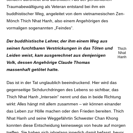
Traumabewältigung als Veteran entstand bei ihm ein
buddhistischer Weg, angeleitet von dem vietnamesischen Zen-
Mönch Thich Nhat Hanh, also einem Angehörigen des
vormaligen sogenannten „Feindes“.
Der buddhistische Lehrer, der ihm einem Weg aus
seinen furchtbaren Verstrickungen in das Töten und
Thich
Nhat
Leiden weist, kam ausgerechnet aus demjenigen
Hanh
Volk, dessen Angehörige Claude Thomas
massenhaft getötet hatte.
Das ist in der Tat unglaublich beeindruckend. Hier wird das
gegenseitige Sichdurchdringen des Lebens so sichtbar, das
Thich Nhat Hanh „Intersein“ nennt und das in beide Richtung
wirkt: Alles hängt mit allem zusammen – wir können einander
das Leben zur Hölle machen oder den Frieden bereiten. Thich
Nhat Hanh und seine Weggefährtin Schwester Chan Khong
konnten diese Entscheidung keineswegs von heute auf morgen
treffen. Sie haben sich jahrelang innerlich damit befasst, bevor