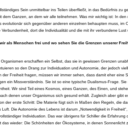
lständiges Sein unmittelbar ins Teilen überfließt, in das Bedürfnis z
t dem Ganzen, an dem wir alle teilnehmen. Was mir wichtig ist: In de
s evolutionär sich gegenüber anderen einzelnen behaupten muss, im O
ie Verbundenheit, dort die Individualität und die mit ihr verbundene L
 wir als Menschen frei und wo sehen Sie die Grenzen unserer Frei
– Organismen erschaffen ein Selbst, das sie in gewissen Grenzen una
tuieren so den Drang zur Individuation und Autonomie, der jedoch viell
 der Freiheit fragen, müssen wir immer sehen, dass damit eher eine S
ugen ein Missverständnis. Sie ist so eine typische Dualismus-Frage. Sie 
nntheit. Wir sind Teil eines Kosmos, eines Ganzen, des Einen, und steh
n, nach denen unser Organismus sich gesund erhält. Zugleich aber gibt
on der erste Schritt: Die Materie fügt sich in Maßen den Regeln, die das
 als Luft. Die Autonomie des Lebens ist darum „Notwendigkeit in Freiheit“
vollständiger Individuation. Das war übrigens für Schiller die Erfahrun
lt das wieder: Die Schönheiten der Ökosysteme, in denen Sonnenlicht z