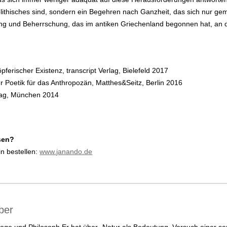
nolithisches sind, sondern ein Begehren nach Ganzheit, das sich nur ge
 und Beherrschung, das im antiken Griechenland begonnen hat, an der
ferischer Existenz, transcript Verlag, Bielefeld 2017
r Poetik für das Anthropozän, Matthes&Seitz, Berlin 2016
rlag, München 2014
sen?
n bestellen:
www.janando.de
ber
loge und Philosoph Er hat über „Natur als Bedeutung. Versuch einer s