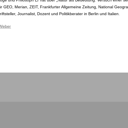
 für GEO, Merian, ZEIT, Frankfurter Allgemeine Zeitung, National Geog
iftsteller, Journalist, Dozent und Politikberater in Berlin und Italien.
 Weber
Spenden
Kontakt
Newsletter
Impressum
Werben
Datenschutz