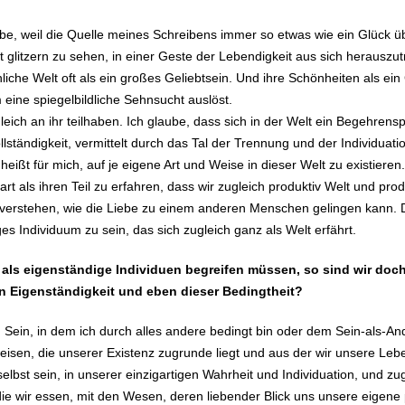
be, weil die Quelle meines Schreibens immer so etwas wie ein Glück übe
t glitzern zu sehen, in einer Geste der Lebendigkeit aus sich herauszu
nliche Welt oft als ein großes Geliebtsein. Und ihre Schönheiten als e
eine spiegelbildliche Sehnsucht auslöst.
eich an ihr teilhaben. Ich glaube, dass sich in der Welt ein Begehrens
ständigkeit, vermittelt durch das Tal der Trennung und der Individuati
 heißt für mich, auf je eigene Art und Weise in dieser Welt zu existieren
rart als ihren Teil zu erfahren, dass wir zugleich produktiv Welt und pr
r verstehen, wie die Liebe zu einem anderen Menschen gelingen kann. D
es Individuum zu sein, das sich zugleich ganz als Welt erfährt.
ls eigenständige Individuen begreifen müssen, so sind wir doch 
n Eigenständigkeit und eben dieser Bedingtheit?
ein, in dem ich durch alles andere bedingt bin oder dem Sein-als-Ande
weisen, die unserer Existenz zugrunde liegt und aus der wir unsere Le
bst sein, in unserer einzigartigen Wahrheit und Individuation, und zug
ie wir essen, mit den Wesen, deren liebender Blick uns unsere eigene 