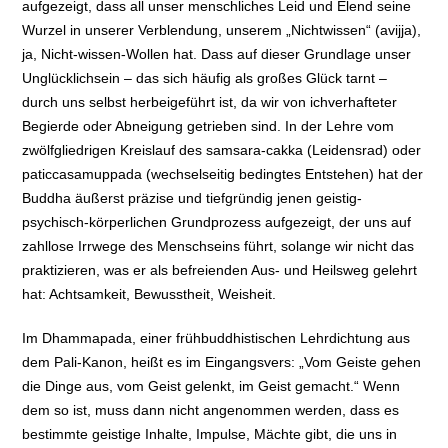
aufgezeigt, dass all unser menschliches Leid und Elend seine
Wurzel in unserer Verblendung, unserem „Nichtwissen“ (avijja),
ja, Nicht-wissen-Wollen hat. Dass auf dieser Grundlage unser
Unglücklichsein – das sich häufig als großes Glück tarnt –
durch uns selbst herbeigeführt ist, da wir von ichverhafteter
Begierde oder Abneigung getrieben sind. In der Lehre vom
zwölfgliedrigen Kreislauf des samsara-cakka (Leidensrad) oder
paticcasamuppada (wechselseitig bedingtes Entstehen) hat der
Buddha äußerst präzise und tiefgründig jenen geistig-
psychisch-körperlichen Grundprozess aufgezeigt, der uns auf
zahllose Irrwege des Menschseins führt, solange wir nicht das
praktizieren, was er als befreienden Aus- und Heilsweg gelehrt
hat: Achtsamkeit, Bewusstheit, Weisheit.
Im Dhammapada, einer frühbuddhistischen Lehrdichtung aus
dem Pali-Kanon, heißt es im Eingangsvers: „Vom Geiste gehen
die Dinge aus, vom Geist gelenkt, im Geist gemacht.“ Wenn
dem so ist, muss dann nicht angenommen werden, dass es
bestimmte geistige Inhalte, Impulse, Mächte gibt, die uns in