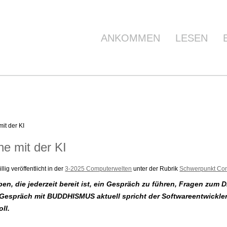
ANKOMMEN
LESEN
t der KI
e mit der KI
lig veröffentlicht in der
3-2025 Computerwelten
unter der Rubrik
Schwerpunkt Co
aben, die jederzeit bereit ist, ein Gespräch zu führen, Fragen zu
espräch mit BUDDHISMUS aktuell spricht der Softwareentwickler 
oll.