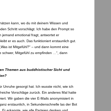
nschätzen kann, wo du mit deinem Wissen und
den Schritt vorschlägt. Ich habe den Prompt so
 jemand emotional fragt, antwortet er
ibt er es auch. Das funktioniert erstaunlich gut.
„Was ist Mitgefühl?“ – und dann kommt eine
ade schwer, Mitgefühl zu empfinden …“, dann
chen Themen aus buddhistischer Sicht und
fen?
r Unruhe gesorgt hat. Ich wusste nicht, wie ich
lfreiche Vorschläge zurück. Ein anderes Mal hatte
iert. Wir gaben die vier E-Mails anonymisiert in
nz erstaunlich, in Sekundenschnelle las der Bot
n. Er erkannte, wie alle Parteien denken und