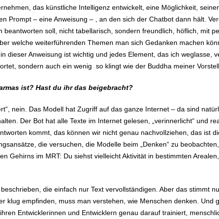
ehmen, das künstliche Intelligenz entwickelt, eine Möglichkeit, seinen
n Prompt – eine Anweisung – , an den sich der Chatbot dann hält. Ver
eantworten soll, nicht tabellarisch, sondern freundlich, höflich, mit p
 über welche weiterführenden Themen man sich Gedanken machen könnt
in dieser Anweisung ist wichtig und jedes Element, das ich weglasse, 
ortet, sondern auch ein wenig so klingt wie der Buddha meiner Vorste
armas ist? Hast du ihr das beigebracht?
rt“, nein. Das Modell hat Zugriff auf das ganze Internet – da sind nat
alten. Der Bot hat alle Texte im Internet gelesen, „verinnerlicht“ und re
Antworten kommt, das können wir nicht genau nachvollziehen, das ist 
gsansätze, die versuchen, die Modelle beim „Denken“ zu beobachten,
n Gehirns im MRT: Du siehst vielleicht Aktivität in bestimmten Arealen
eschrieben, die einfach nur Text vervollständigen. Aber das stimmt nu
oder klug empfinden, muss man verstehen, wie Menschen denken. Und
ihren Entwicklerinnen und Entwicklern genau darauf trainiert, menschl