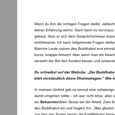
Wenn du ihm die richtigen Fragen stellst, vielle
deiner Erfahrung stehst. Dann kann es durchaus 
gebaut, dass er sich dem Gesprächsniveau anpass
einfühlsamer. Ich kann tiefgehende Fragen stellen
Manche Leute nutzen den Buddhabot erst einmal w
kurze, knappe Antwort. Aber wenn man ein bissche
versteht der Bot den Kontext besser und antwortet
Du schreibst auf der Website: „Der Buddhabo
klärt verständlich deine Dharmafragen.“ Wie
In meinem Umfeld gab es einmal eine schwierige S
damit umgehen sollte – ich war nicht böse, aber ü
ein
Bekannter
üblen Stress bei der Arbeit. Zwei K
den Buddhabot ein und fragten ihn: „Was glaubst
aus den vier Texten genau die Konfliktlinien hera