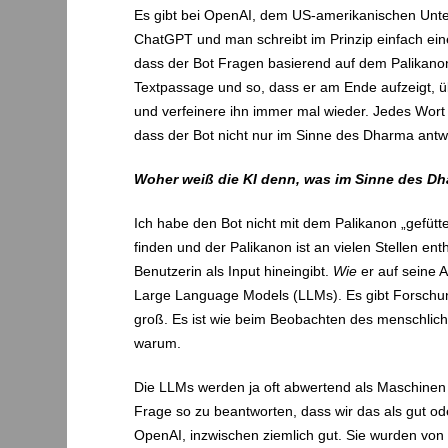
Es gibt bei OpenAI, dem US-amerikanischen Untern
ChatGPT und man schreibt im Prinzip einfach eine
dass der Bot Fragen basierend auf dem Palikanon b
Textpassage und so, dass er am Ende aufzeigt,
und verfeinere ihn immer mal wieder. Jedes Wort 
dass der Bot nicht nur im Sinne des Dharma antw
Woher weiß die KI denn, was im Sinne des Dh
Ich habe den Bot nicht mit dem Palikanon „gefütte
finden und der Palikanon ist an vielen Stellen enth
Benutzerin als Input hineingibt.
Wie
er auf seine 
Large Language Models (LLMs). Es gibt Forschun
groß. Es ist wie beim Beobachten des menschliche
warum.
Die LLMs werden ja oft abwertend als Maschinen b
Frage so zu beantworten, dass wir das als gut 
OpenAI, inzwischen ziemlich gut. Sie wurden von 