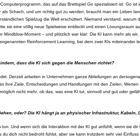
I-Computerprogramm, das auf das Brettspiel Go spezialisiert ist. Go ist 
xer als Schach, und um richtig gut zu werden, braucht man ein Leben la
rständlichen Spielzug die Welt erschüttert. Niemand verstand, warum d
 hatte sie eine völlig neue Spielweise entdeckt und einen Lösungsraum
 Mindblow-Moment – und plötzlich war klar: Die KI kann mehr als wir, 
 sogenannten Reinforcement Learning, bei dem zwei KIs miteinander le
indern, dass die KI sich gegen die Menschen richtet?
 endet. Derzeit arbeiten in Unternehmen ganze Abteilungen an dersogen
ass ihre Ziele, Entscheidungen und Handlungen mit den Zielen, Werten
lich nicht mehr, ob das, was eine KI tut, sinnvoll und gut oder gefäh
iehen, oder? Die KI hängt ja an physischer Infrastruktur, Kabel
n. Und wenn sich die Interaktion mit der KI gut anfühlt, wenn sie dir h
du dich nicht bedroht fühlst, aber sie kann trotzdem sehr viel Einflus