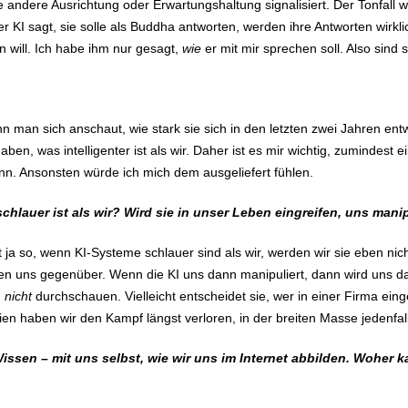
 andere Ausrichtung oder Erwartungshaltung signalisiert. Der Tonfall w
er KI sagt, sie solle als Buddha antworten, werden ihre Antworten wirkl
n will. Ich habe ihm nur gesagt,
wie
er mit mir sprechen soll. Also sind
 man sich anschaut, wie stark sie sich in den letzten zwei Jahren entwi
ben, was intelligenter ist als wir. Daher ist es mir wichtig, zumindest
nn. Ansonsten würde ich mich dem ausgeliefert fühlen.
hlauer ist als wir? Wird sie in unser Leben eingreifen, uns mani
s ist ja so, wenn KI-Systeme schlauer sind als wir, werden wir sie eben 
en uns gegenüber. Wenn die KI uns dann manipuliert, dann wird uns das 
n
nicht
durchschauen. Vielleicht entscheidet sie, wer in einer Firma einges
en haben wir den Kampf längst verloren, in der breiten Masse jedenfall
issen – mit uns selbst, wie wir uns im Internet abbilden. Woher k