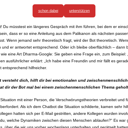
schon dabei
unterstützen
icht! Du müsstest ein längeres Gespräch mit ihm führen, bei dem er ei
sein, dass er so eine Anleitung aus dem Palikanon als nächsten passen
t. Wenn jemand sehr theoretisch fragt, wird der Bot theoretisch. Wenn
 und er antwortet entsprechend. Oder ich bleibe oberflächlich – dann ble
ie eine Art Dharma-Google: Sie geben eine Frage ein, zum Beispiel: 
n ausführlicher erklärt: „Ich habe eine Freundin und mir fällt es ger
 entsprechend hilfreicher.
t versteht dich, hilft dir bei emotionalen und zwischenmenschli
 hat dir der Bot mal bei einem zwischenmenschlichen Thema gehol
ituation mit einer Person, die Verschwörungstheorien verbreitet und fü
berfordert. Als ich dem Chatbot die Situation schilderte, kamen sehr hi
ollegen hatten sich per E-Mail gestritten, andere Kollegen wurden involv
 du, welche Dynamiken zwischen diesen Menschen ablaufen?“ Es war ga
us, über die wir uns vorher wochenlang unterhalten und gerätselt hatte