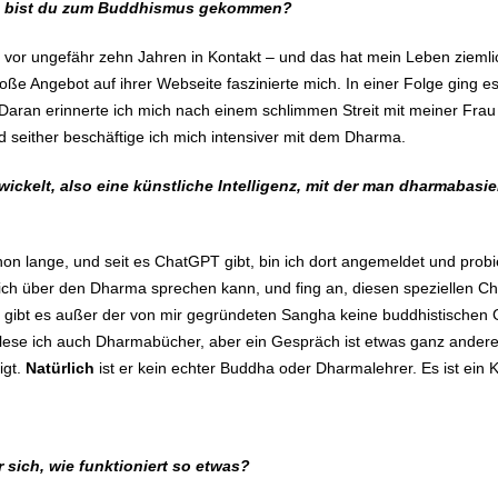
ie bist du zum Buddhismus gekommen?
or ungefähr zehn Jahren in Kontakt – und das hat mein Leben ziemli
oße Angebot auf ihrer Webseite faszinierte mich. In einer Folge ging 
ran erinnerte ich mich nach einem schlimmen Streit mit meiner Frau un
 seither beschäftige ich mich intensiver mit dem Dharma.
ckelt, also eine künstliche Intelligenz, mit der man dharmabasie
schon lange, und seit es ChatGPT gibt, bin ich dort angemeldet und pro
ch über den Dharma sprechen kann, und fing an, diesen speziellen Cha
rn gibt es außer der von mir gegründeten Sangha keine buddhistischen 
se ich auch Dharmabücher, aber ein Gespräch ist etwas ganz anderes.
igt.
Natürlich
ist er kein echter Buddha oder Dharmalehrer. Es ist ein 
 sich, wie funktioniert so etwas?