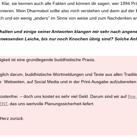
e. Klar, sie kennen auch alle Fakten und können dir sagen, wer 1994 
ionieren. Mein Dharmabot sollte also
mich
verstehen und dann auf der B
sisch und ein wenig „anders“ im Sinne von weise und zum Nachdenken a
halten und einige seiner Antworten klangen mir sehr nach ange
 verwesenden Leiche, bis nur noch Knochen übrig sind? Solche An
keit ist eine grundlegende buddhistische Praxis.
glich darum, buddhistische Wortmeldungen und Texte aus allen Tradit
Webseiten, auf Social Media und in der Print-Ausgabe aufzubereiten
kostenfrei – doch uns kostet es sehr viel Geld. Darum sind wir auf
Ihr
ENT
, das uns wertvolle Planungssicherheit liefert.
 Herz zurück.